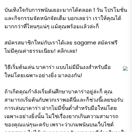
บันเทิงใจกับการพนันเยอะมากได้ตลอด 1 วัน โปรโมชั่น
และกิจกรรมจัดหนักจัดเต็ม บอกเลยว่า เราให้คุณได้
มากกว่าที่ไหนๆแน่ๆ แม้คุณพร้อมแล้วล่ะก็
สมัครสมาชิกใหม่กับเราได้เลย sagame สมัครฟรี
ไม่มีคุณค่าธรรมเนียม! คลิกเลย!
วิธีเริ่มต้นเล่น บาคาร่า แบบไม่มีมึนงงสำหรับมือ
ใหม่โดยเฉพาะอย่างยิ่ง มาลองกัน!
ถ้าเกิดคุณกำลังเริ่มต้นศึกษาบาคาร่าอยู่ล่ะก็ คุณ
สามารถเริ่มต้นกับพวกเราพอดีนี่และก็ช่วงนี้เลยขอรับ
การเล่นบาคาร่า ฝากไม่มีขั้นต่ำสำหรับมือใหม่โดย
เฉพาะอย่างยิ่งนั้น ไม่ใช่เรื่องยากเกินความสามารถ
ของคุณแน่ๆนะครับ เพราะว่าเกมพนันบนเว็บไซต์