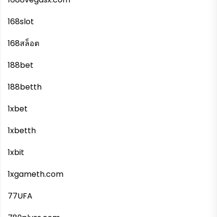
168slot
168สล็อต
188bet
188betth
1xbet
1xbetth
1xbit
1xgameth.com
77UFA