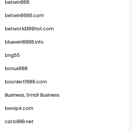
betwin666
betwin6666.com
betworld369hot.com
bluewin8888.info
bng55
bonus888
boonlert1688.com
Business, Small Business
bwvip4.com
carlo999.net