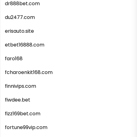
dr888bet.com
du2477.com
erisauto.site
etbet16888.com
faro168
fcharoenkit168.com
finnivips.com
fiwdee.bet
fizz169bet.com
fortune99vip.com