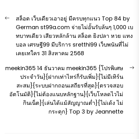
แนะแนว
Previous
สล็อต เว็บเดียวเอาอยู่ มีครบทุกแนว Top 84 by
เรื่อง
post:
German st99a.com จ่ายไม่อั้นรับล้นๆ 1,000 เบ
ทบาทเดียว เสียวหลักล้าน สล็อต ยิงปลา หวย แทง
บอล เศรษฐี99 มีบริการ sretthi99 เว็บพนันที่ไม่
เคยเทใคร 31 สิงหาคม 2568
N
meekin365 14 ธันวาคม meekin365 {โปรพิเศษ
p
ประจำวัน}{ฝากเท่าไหร่ก็รับเพิ่ม}{ไม่มีเทิร์น
สะสม}{ระบบฝากถอนเสถียรที่สุด}{ตรวจสอบ
อัตโนมัติ}{ไม่ต้องแนบหลักฐาน}{เว็บโหลดไวไม่
กินเน็ต}{เล่นได้แม้สัญญาณต่ำ}{ไม่เด้ง ไม่
กระตุก} Top 3 by Jeannette