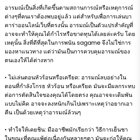
อารมณ์เป็นสิ่งที่เกิดขึ้นตามสถานการณ์หรือเหตุการณ์
ต่างๆที่คนเราต้องพบอยู่แล้ว แต่สำหรับเพื่อการเล่นบา
คาร่าออนไลน์เว็บที่ตรงนั้น อารมณ์เป็นตัวแปรสำคัญที่
อาจจะทำให้คุณได้กำไรหรือขาดทุนได้เลยล่ะครับ โดย
เหตุนั้น สิ่งที่ดีที่สุดในการพนัน sagame จึงไม่ใช่การ
มองหาแนวทาง แต่ว่ามันเป็นการควบคุมอารมณ์ของ
ตนเองให้ได้ต่างหาก
• ไม่เล่นตอนหัวร้อนหรือเครียด: อารมณ์ลบอย่างใน
ตอนที่กำลังโกรธ หัวร้อน หรือเครียด มันจะมีผลกระทบ
ต่อการตัดสินใจของคุณได้โดยตรง คุณอาจจะเดิมพัน
แบบไม่คิด อาจจะลงหนักเกินไปเพราะเหตุว่าอยากเอา
คืน เป็นด้วยเหตุว่าอารมณ์ล้วนๆ
• ทำใจให้เคยชิน: มืออาชีพมักเรียกว่า วิธีการเย็นชา
ในขณะที่คุณแพ้ต่อเนื่องกันหลายๆตา มันจะก่อให้คุณ