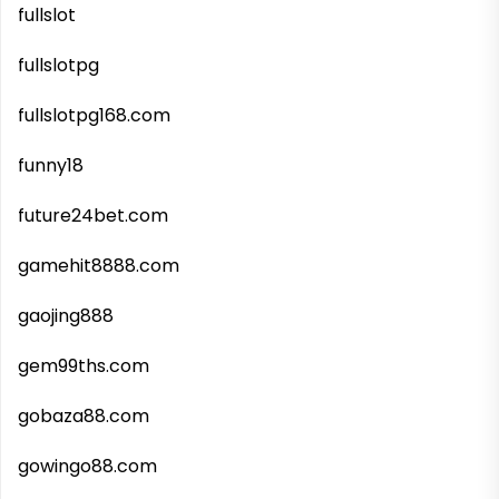
fullslot
fullslotpg
fullslotpg168.com
funny18
future24bet.com
gamehit8888.com
gaojing888
gem99ths.com
gobaza88.com
gowingo88.com