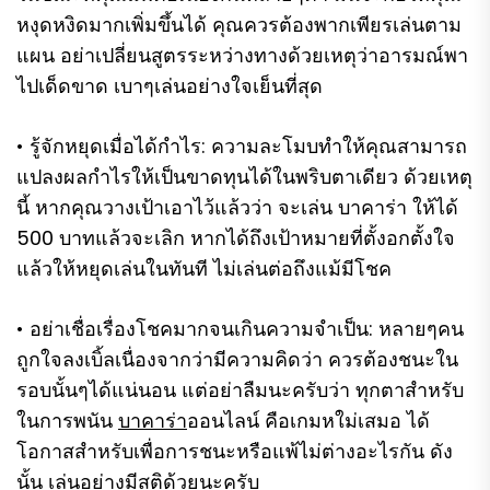
หงุดหงิดมากเพิ่มขึ้นได้ คุณควรต้องพากเพียรเล่นตาม
แผน อย่าเปลี่ยนสูตรระหว่างทางด้วยเหตุว่าอารมณ์พา
ไปเด็ดขาด เบาๆเล่นอย่างใจเย็นที่สุด
• รู้จักหยุดเมื่อได้กำไร: ความละโมบทำให้คุณสามารถ
แปลงผลกำไรให้เป็นขาดทุนได้ในพริบตาเดียว ด้วยเหตุ
นี้ หากคุณวางเป้าเอาไว้แล้วว่า จะเล่น บาคาร่า ให้ได้
500 บาทแล้วจะเลิก หากได้ถึงเป้าหมายที่ตั้งอกตั้งใจ
แล้วให้หยุดเล่นในทันที ไม่เล่นต่อถึงแม้มีโชค
• อย่าเชื่อเรื่องโชคมากจนเกินความจำเป็น: หลายๆคน
ถูกใจลงเบิ้ลเนื่องจากว่ามีความคิดว่า ควรต้องชนะใน
รอบนั้นๆได้แน่นอน แต่อย่าลืมนะครับว่า ทุกตาสำหรับ
ในการพนัน
บาคาร่า
ออนไลน์ คือเกมหใม่เสมอ ได้
โอกาสสำหรับเพื่อการชนะหรือแพ้ไม่ต่างอะไรกัน ดัง
นั้น เล่นอย่างมีสติด้วยนะครับ