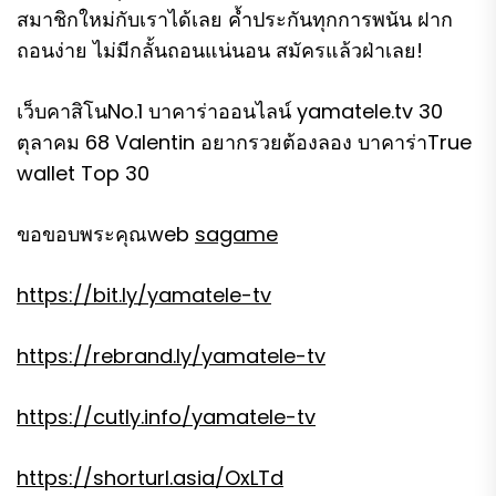
สมาชิกใหม่กับเราได้เลย ค้ำประกันทุกการพนัน ฝาก
ถอนง่าย ไม่มีกลั้นถอนแน่นอน สมัครแล้วฝ่าเลย!
เว็บคาสิโนNo.1 บาคาร่าออนไลน์ yamatele.tv 30
ตุลาคม 68 Valentin อยากรวยต้องลอง บาคาร่าTrue
wallet Top 30
ขอขอบพระคุณweb
sagame
https://bit.ly/yamatele-tv
https://rebrand.ly/yamatele-tv
https://cutly.info/yamatele-tv
https://shorturl.asia/OxLTd