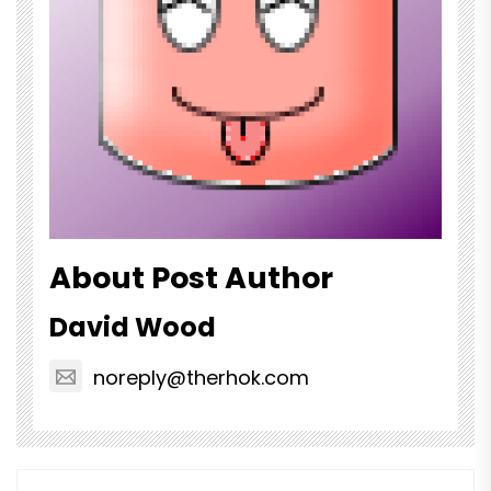
About Post Author
David Wood
noreply@therhok.com