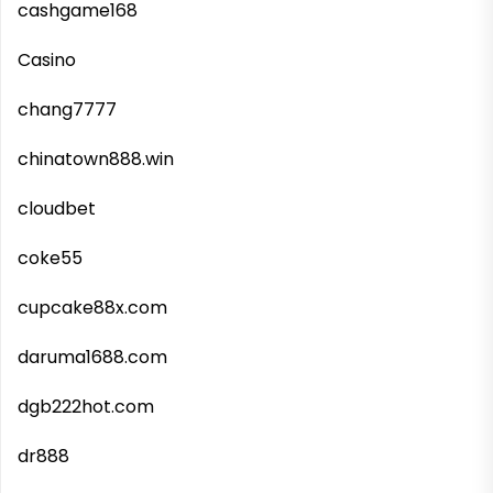
cashgame168
Casino
chang7777
chinatown888.win
cloudbet
coke55
cupcake88x.com
daruma1688.com
dgb222hot.com
dr888