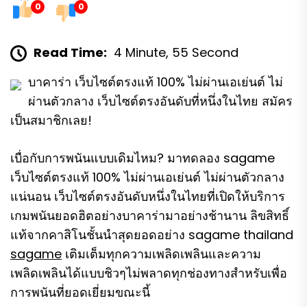
0
0
Read Time:
4 Minute, 55 Second
บาคาร่า เว็บไซต์ตรงแท้ 100% ไม่ผ่านเอเย่นต์ ไม่
ผ่านตัวกลาง เว็บไซต์ตรงอันดับที่หนึ่งในไทย สมัคร
เป็นสมาชิกเลย!
เบื่อกับการพนันแบบเดิมไหม? มาทดลอง sagame
เว็บไซต์ตรงแท้ 100% ไม่ผ่านเอเย่นต์ ไม่ผ่านตัวกลาง
แน่นอน เว็บไซต์ตรงอันดับหนึ่งในไทยที่เปิดให้บริการ
เกมพนันยอดฮิตอย่างบาคาร่ามาอย่างช้านาน ลิขสิทธิ์
แท้จากคาสิโนชั้นนำสุดยอดอย่าง sagame thailand
sagame
เติมเต็มทุกความเพลิดเพลินและความ
เพลิดเพลินได้แบบชิวๆไม่พลาดทุกช่องทางสำหรับเพื่อ
การพนันที่ยอดเยี่ยมขณะนี้