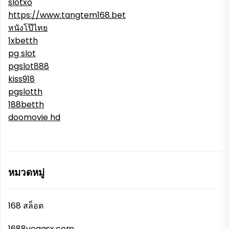
slotxo
https://www.tangtem168.bet
หนังโป๊ไทย
1xbetth
pg slot
pgslot888
kiss918
pgslotth
188betth
doomovie hd
หมวดหมู่
168 สล็อต
1688vegasx.com