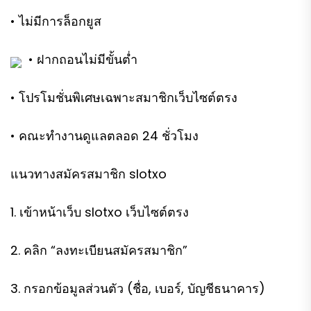
• ไม่มีการล็อกยูส
• ฝากถอนไม่มีขั้นต่ำ
• โปรโมชั่นพิเศษเฉพาะสมาชิกเว็บไซต์ตรง
• คณะทำงานดูแลตลอด 24 ชั่วโมง
แนวทางสมัครสมาชิก slotxo
1. เข้าหน้าเว็บ slotxo เว็บไซต์ตรง
2. คลิก “ลงทะเบียนสมัครสมาชิก”
3. กรอกข้อมูลส่วนตัว (ชื่อ, เบอร์, บัญชีธนาคาร)