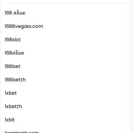
168 สล็อต
1688vegasx.com
168slot
168สล็อต
188bet
188betth
1xbet
1xbetth
1xbit