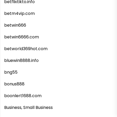
betflixtikto.info
betm4vip.com
betwin666
betwin6666.com
betworld369hot.com
bluewin8888.info
bng55
bonus888
boonlert1688.com
Business, Small Business