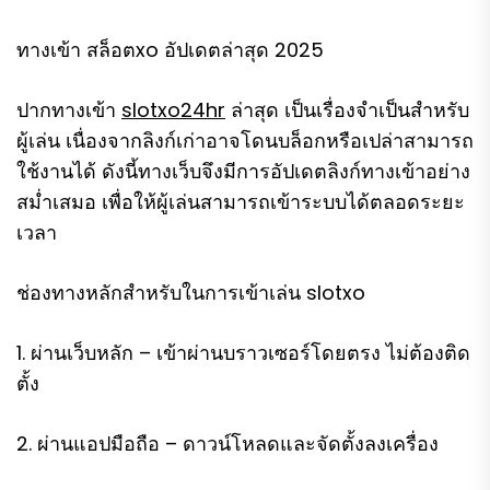
ทางเข้า สล็อตxo อัปเดตล่าสุด 2025
ปากทางเข้า
slotxo24hr
ล่าสุด เป็นเรื่องจำเป็นสำหรับ
ผู้เล่น เนื่องจากลิงก์เก่าอาจโดนบล็อกหรือเปล่าสามารถ
ใช้งานได้ ดังนี้ทางเว็บจึงมีการอัปเดตลิงก์ทางเข้าอย่าง
สม่ำเสมอ เพื่อให้ผู้เล่นสามารถเข้าระบบได้ตลอดระยะ
เวลา
ช่องทางหลักสำหรับในการเข้าเล่น slotxo
1. ผ่านเว็บหลัก – เข้าผ่านบราวเซอร์โดยตรง ไม่ต้องติด
ตั้ง
2. ผ่านแอปมือถือ – ดาวน์โหลดและจัดตั้งลงเครื่อง