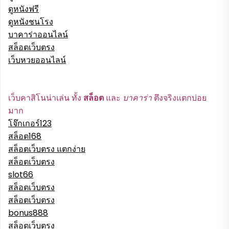
ดูหนังฟรี
ดูหนังชนโรง
บาคาร่าออนไลน์
สล็อตเว็บตรง
เว็บหวยออนไลน์
เว็บคาสิโนน่าเล่น ทั้ง
สล็อต
และ
บาคาร่า
ตึงจริงแตกบ่อย
มาก
โจ๊กเกอร์123
สล็อต168
สล็อตเว็บตรง แตกง่าย
สล็อตเว็บตรง
slot66
สล็อตเว็บตรง
สล็อตเว็บตรง
bonus888
สล็อตเว็บตรง