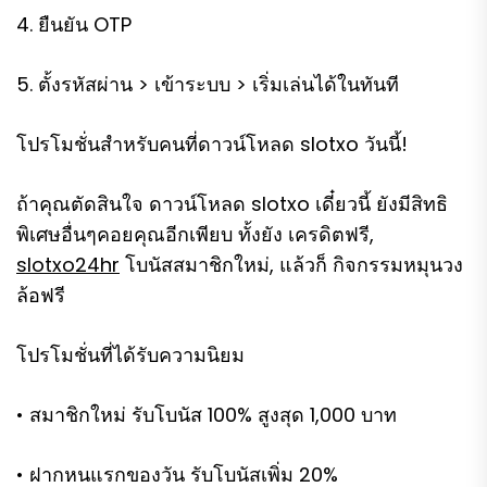
4. ยืนยัน OTP
5. ตั้งรหัสผ่าน > เข้าระบบ > เริ่มเล่นได้ในทันที
โปรโมชั่นสำหรับคนที่ดาวน์โหลด slotxo วันนี้!
ถ้าคุณตัดสินใจ ดาวน์โหลด slotxo เดี๋ยวนี้ ยังมีสิทธิ
พิเศษอื่นๆคอยคุณอีกเพียบ ทั้งยัง เครดิตฟรี,
slotxo24hr
โบนัสสมาชิกใหม่, แล้วก็ กิจกรรมหมุนวง
ล้อฟรี
โปรโมชั่นที่ได้รับความนิยม
• สมาชิกใหม่ รับโบนัส 100% สูงสุด 1,000 บาท
• ฝากหนแรกของวัน รับโบนัสเพิ่ม 20%