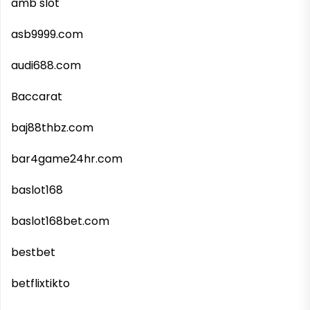
amb slot
asb9999.com
audi688.com
Baccarat
baj88thbz.com
bar4game24hr.com
baslot168
baslot168bet.com
bestbet
betflixtikto