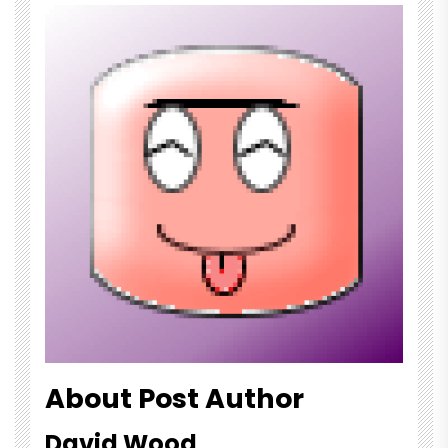
About Post Author
David Wood