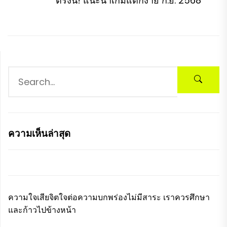
ตรงนี้! แนะนำเกมแตกง่าย ก.ย. 2568
ความเห็นล่าสุด
ความใจเสียจิตใจต่อความบกพร่องไม่มีสาระ เราควรศึกษา
และก้าวไปข้างหน้า