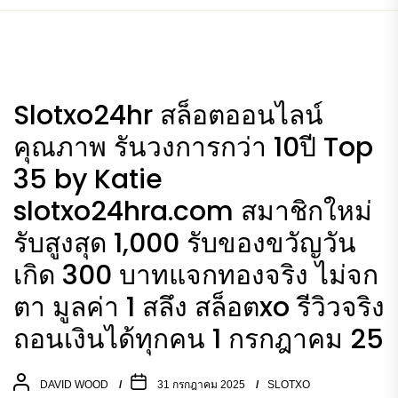
Slotxo24hr สล็อตออนไลน์
คุณภาพ รันวงการกว่า 10ปี Top
35 by Katie
slotxo24hra.com สมาชิกใหม่
รับสูงสุด 1,000 รับของขวัญวัน
เกิด 300 บาทแจกทองจริง ไม่จก
ตา มูลค่า 1 สลึง สล็อตxo รีวิวจริง
ถอนเงินได้ทุกคน 1 กรกฎาคม 25
DAVID WOOD
31 กรกฎาคม 2025
SLOTXO