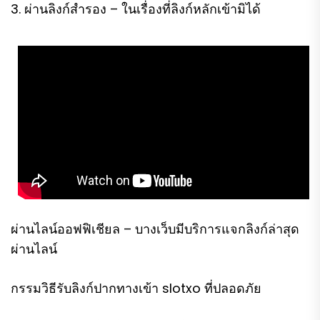
3. ผ่านลิงก์สำรอง – ในเรื่องที่ลิงก์หลักเข้ามิได้
ผ่านไลน์ออฟฟิเชียล – บางเว็บมีบริการแจกลิงก์ล่าสุด
ผ่านไลน์
กรรมวิธีรับลิงก์ปากทางเข้า slotxo ที่ปลอดภัย