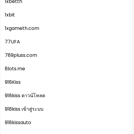
1xbetth
1xbit
1xgameth.com
77UFA
789pluss.com
8lots.me
918Kiss
918kiss ดาวน์โหลด
918kiss เข้าสู่ระบบ
918kissauto