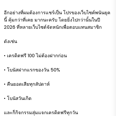
อีกอย่างที่ผมต้องการแชร์เป็น โปรของเว็บไซต์พนันยุค
นี้ คุ้มกว่าที่เคย มากนะครับ โดยยิ่งไปกว่านั้นในปี
2026 ที่หลายเว็บไซต์จัดหนักเพื่อตอบแทนสมาชิก
ดังเช่น
• เครดิตฟรี 100 ไม่ต้องฝากก่อน
• โบนัสฝากแรกของวัน 50%
• คืนยอดเสียทุกสัปดาห์
• โบนัสวันเกิด
และก็กิจกรรมสุ่มแจกเครดิตฟรีทุกวัน