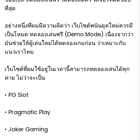
ที่สุด
อย่างหนึ่งที่ผมมีความคิดว่า เว็บไซต์พนันยุคใหม่ควรมี
เป็นโหมด ทดลองเล่นฟรี (Demo Mode) เนื่องจากว่า
มันช่วยให้ผู้เล่นใหม่ได้ทดลองเกมก่อน ว่าเหมาะกับ
แนวเราไหม
เว็บไซต์ที่ผมใช้อยู่ในเวลานี้สามารถทดลองเล่นได้ทุก
ค่าย ไม่ว่าจะเป็น
• PG Slot
• Pragmatic Play
• Joker Gaming