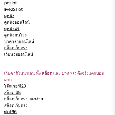
pgslot
live22slot
ดูหนัง
ดูหนังออนไลน์
ดูหนังฟรี
ดูหนังชนโรง
บาคาร่าออนไลน์
สล็อตเว็บตรง
เว็บหวยออนไลน์
เว็บคาสิโนน่าเล่น ทั้ง
สล็อต
และ
บาคาร่า
ตึงจริงแตกบ่อย
มาก
โจ๊กเกอร์123
สล็อต168
สล็อตเว็บตรง แตกง่าย
สล็อตเว็บตรง
slot66