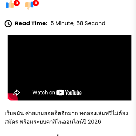
0
0
Read Time:
5 Minute, 58 Second
เว็บพนัน ค่ายเกมยอดฮิตอีกมาก ทดลองเล่นฟรีไม่ต้อง
สมัคร พร้อมระบบคาสิโนออนไลน์ปี 2026