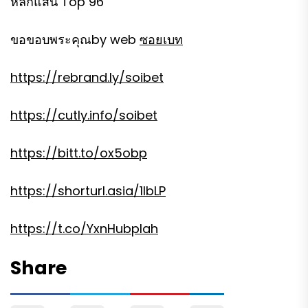
หลักแสน Top 96
ขอขอบพระคุณby web
ซอยเบท
https://rebrand.ly/soibet
https://cutly.info/soibet
https://bitt.to/ox5obp
https://shorturl.asia/1IbLP
https://t.co/YxnHubpIah
Share