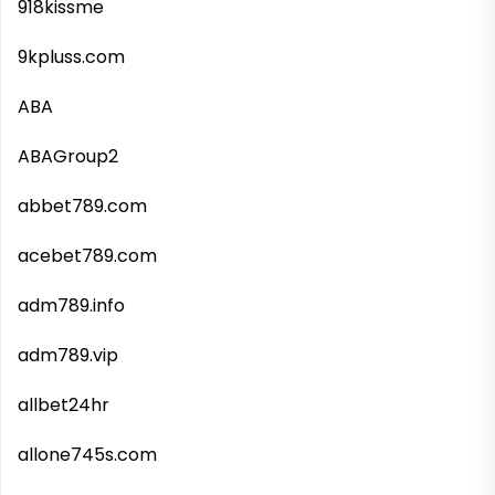
918kissme
9kpluss.com
ABA
ABAGroup2
abbet789.com
acebet789.com
adm789.info
adm789.vip
allbet24hr
allone745s.com