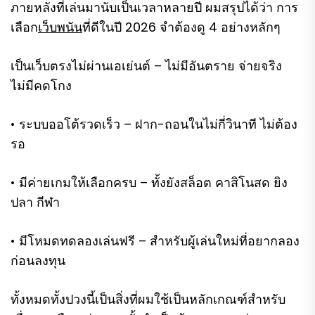
ภายหลังที่เล่นมานับเป็นเวลาหลายปี ผมสรุปได้ว่า การ
เลือก
เว็บพนัน
ที่ดีในปี 2026 จำต้องดู 4 อย่างหลักๆ
เป็นเว็บตรงไม่ผ่านเอเย่นต์ – ไม่มีอันตราย จ่ายจริง
ไม่มีคดโกง
• ระบบออโต้รวดเร็ว – ฝาก-ถอนในไม่กี่วินาที ไม่ต้อง
รอ
• มีค่ายเกมให้เลือกครบ – ทั้งยังสล็อต คาสิโนสด ยิง
ปลา กีฬา
• มีโหมดทดลองเล่นฟรี – สำหรับผู้เล่นใหม่ที่อยากลอง
ก่อนลงทุน
ทั้งหมดทั้งปวงนี้เป็นสิ่งที่ผมใช้เป็นหลักเกณฑ์สำหรับ