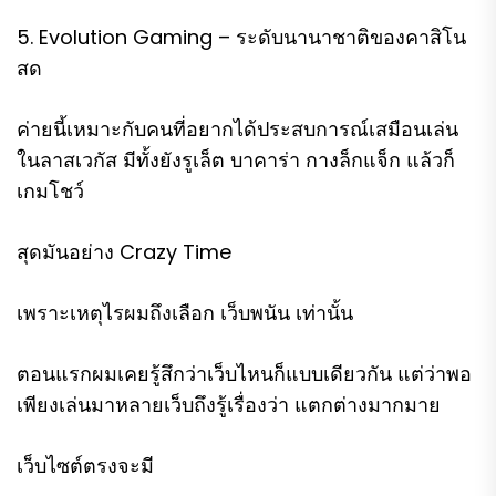
5. Evolution Gaming – ระดับนานาชาติของคาสิโน
สด
ค่ายนี้เหมาะกับคนที่อยากได้ประสบการณ์เสมือนเล่น
ในลาสเวกัส มีทั้งยังรูเล็ต บาคาร่า กางล็กแจ็ก แล้วก็
เกมโชว์
สุดมันอย่าง Crazy Time
เพราะเหตุไรผมถึงเลือก เว็บพนัน เท่านั้น
ตอนแรกผมเคยรู้สึกว่าเว็บไหนก็แบบเดียวกัน แต่ว่าพอ
เพียงเล่นมาหลายเว็บถึงรู้เรื่องว่า แตกต่างมากมาย
เว็บไซต์ตรงจะมี