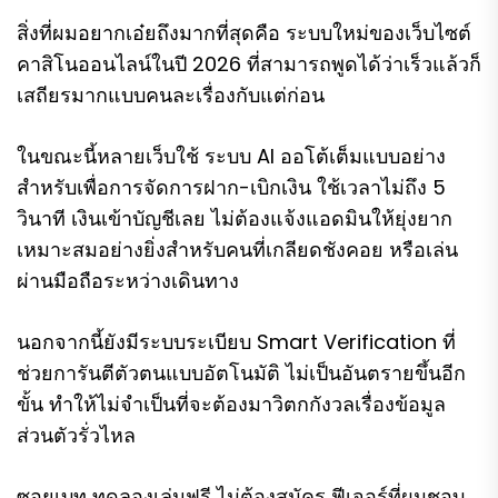
สิ่งที่ผมอยากเอ๋ยถึงมากที่สุดคือ ระบบใหม่ของเว็บไซต์
คาสิโนออนไลน์ในปี 2026 ที่สามารถพูดได้ว่าเร็วแล้วก็
เสถียรมากแบบคนละเรื่องกับแต่ก่อน
ในขณะนี้หลายเว็บใช้ ระบบ AI ออโต้เต็มแบบอย่าง
สำหรับเพื่อการจัดการฝาก-เบิกเงิน ใช้เวลาไม่ถึง 5
วินาที เงินเข้าบัญชีเลย ไม่ต้องแจ้งแอดมินให้ยุ่งยาก
เหมาะสมอย่างยิ่งสำหรับคนที่เกลียดชังคอย หรือเล่น
ผ่านมือถือระหว่างเดินทาง
นอกจากนี้ยังมีระบบระเบียบ Smart Verification ที่
ช่วยการันตีตัวตนแบบอัตโนมัติ ไม่เป็นอันตรายขึ้นอีก
ขั้น ทำให้ไม่จำเป็นที่จะต้องมาวิตกกังวลเรื่องข้อมูล
ส่วนตัวรั่วไหล
ซอยเบท ทดลองเล่นฟรี ไม่ต้องสมัคร ฟีเจอร์ที่ผมชอบ