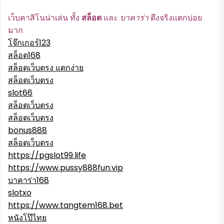
เว็บคาสิโนน่าเล่น ทั้ง
สล็อต
และ
บาคาร่า
ตึงจริงแตกบ่อย
มาก
โจ๊กเกอร์123
สล็อต168
สล็อตเว็บตรง แตกง่าย
สล็อตเว็บตรง
slot66
สล็อตเว็บตรง
สล็อตเว็บตรง
bonus888
สล็อตเว็บตรง
https://pgslot99.life
https://www.pussy888fun.vip
บาคาร่า168
slotxo
https://www.tangtem168.bet
หนังโป๊ไทย