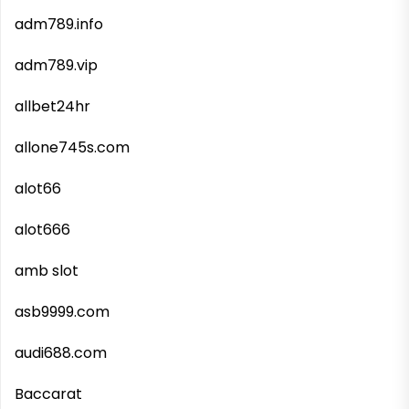
adm789.info
adm789.vip
allbet24hr
allone745s.com
alot66
alot666
amb slot
asb9999.com
audi688.com
Baccarat