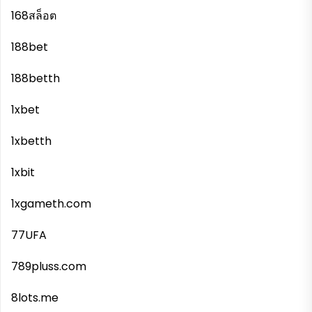
168สล็อต
188bet
188betth
1xbet
1xbetth
1xbit
1xgameth.com
77UFA
789pluss.com
8lots.me