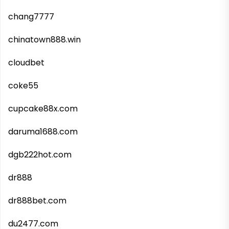
chang7777
chinatown888.win
cloudbet
coke55
cupcake88x.com
daruma1688.com
dgb222hot.com
dr888
dr888bet.com
du2477.com