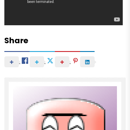
Share