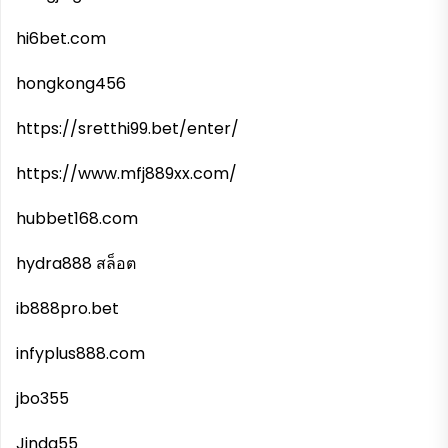
hi6bet.com
hongkong456
https://sretthi99.bet/enter/
https://www.mfj889xx.com/
hubbet168.com
hydra888 สล็อต
ib888pro.bet
infyplus888.com
jbo355
Jinda55