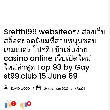
Sretthi99 websiteตรง ส่องเว็บ
สล็อตยอดนิยมที่สายหมุนชอบ
เกมเยอะ โปรดี เข้าเล่นง่าย
casino online เว็บเปิดใหม่
ใหม่ล่าสุด Top 93 by Gay
st99.club 15 June 69
DAVID WOOD
19 พฤษภาคม 2026
สล็อต99
0
0