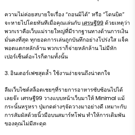
ความไม่ค่อยสบายใจเรื่อง “ถอนมิได้” หรือ “โดนบิด”
จะหายไปโดยทันทีเมื่อคุณเล่นกับ
เศรษฐี99
ด้วยเหตุว่า
พวกเราคือเว็บแม่รายใหญ่ที่มีรากฐานทางด้านการเงิน
มั่นคงที่สุด ทุกยอดการเล่นถูกบันทึกอย่างโปร่งใส แจ็ค
พอตแตกหลักล้าน พวกเราก็จ่ายหลักล้าน ไม่มีหัก
เปอร์เซ็นต์อะไรก็ตามทั้งนั้น
3. อินเตอร์เฟซสุดล้ำ ใช้งานง่ายจนถึงน่าตกใจ
ลืมเว็บไซต์สล็อตเชยๆที่รายการอาหารซับซ้อนไปได้
เลยจ๊ะ เศรษฐี99 วางแบบหน้าเว็บมาให้ Minimal แม้
กระนั้นหรูหรา ปุ่มกดต่างๆจัดวางมาอย่างดี เหมาะกับ
การสัมผัสด้วยนิ้วมือบนสมาร์ทโฟน ทำให้การเดิมพัน
ของคุณไม่มีสะดุด