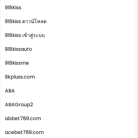
918Kiss
918kiss ดาวน์โหลด
918kiss เข้าสู่ระบบ
918kissauto
918kissme
9kpluss.com
ABA
ABAGroup2
abbet789.com
acebet789.com