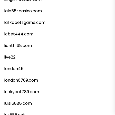
lala55-casino.com
lalikabetsgame.com
lcbet444.com
lionth168.com
live22
london45
london6789.com
luckycat789.com
luis16888.com
lux555.net