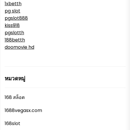
1xbetth
pg slot
pgslot888
kiss918
pgslotth
188betth
doomovie hd
หมวดหมู่
168 สล็อต
1688vegasx.com
168slot