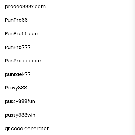
proded888x.com
PunPro66
PunPro66.com
PunPro777
PunPro777.com
puntaek77
Pussy888
pussy888fun
pussy888win
qr code generator