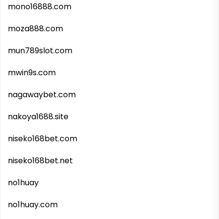
mono16888.com
moza888.com
mun789slot.com
mwin9s.com
nagawaybet.com
nakoya1688.site
niseko168bet.com
niseko168bet.net
no1huay
no1huay.com