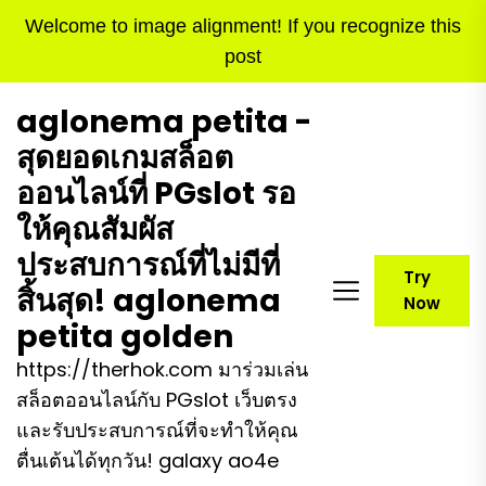
Skip
Welcome to image alignment! If you recognize this
to
post
the
content
aglonema petita -
สุดยอดเกมสล็อต
ออนไลน์ที่ PGslot รอ
ให้คุณสัมผัส
ประสบการณ์ที่ไม่มีที่
Try
สิ้นสุด! aglonema
Now
petita golden
https://therhok.com มาร่วมเล่น
สล็อตออนไลน์กับ PGslot เว็บตรง
และรับประสบการณ์ที่จะทำให้คุณ
ตื่นเต้นได้ทุกวัน! galaxy ao4e