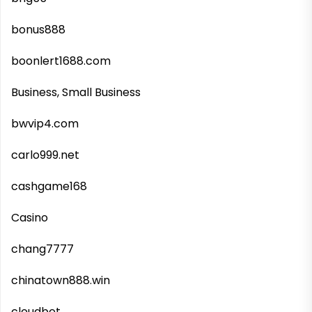
bonus888
boonlert1688.com
Business, Small Business
bwvip4.com
carlo999.net
cashgame168
Casino
chang7777
chinatown888.win
cloudbet