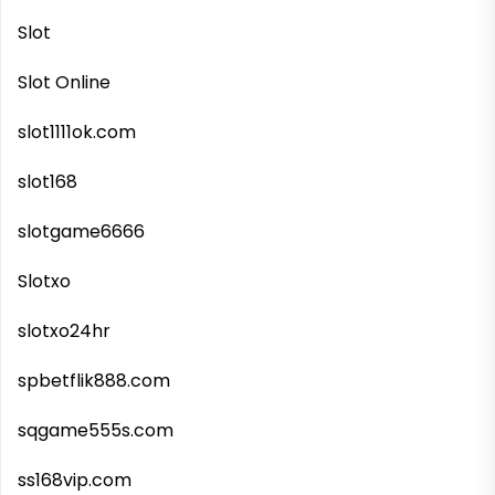
Slot
Slot Online
slot1111ok.com
slot168
slotgame6666
Slotxo
slotxo24hr
spbetflik888.com
sqgame555s.com
ss168vip.com