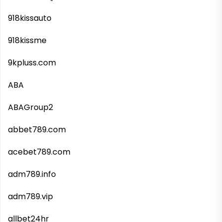
918kissauto
918kissme
9kpluss.com
ABA
ABAGroup2
abbet789.com
acebet789.com
adm789.info
adm789.vip
allbet24hr