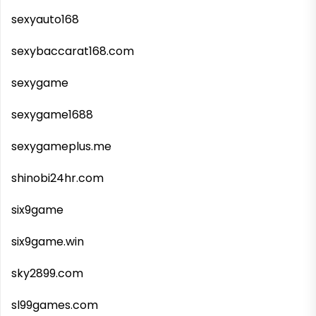
sexyauto168
sexybaccarat168.com
sexygame
sexygame1688
sexygameplus.me
shinobi24hr.com
six9game
six9game.win
sky2899.com
sl99games.com