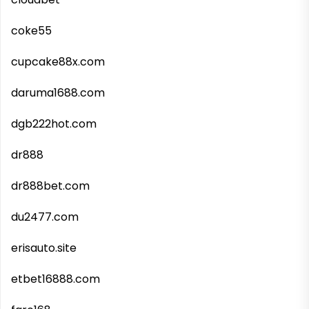
coke55
cupcake88x.com
daruma1688.com
dgb222hot.com
dr888
dr888bet.com
du2477.com
erisauto.site
etbet16888.com