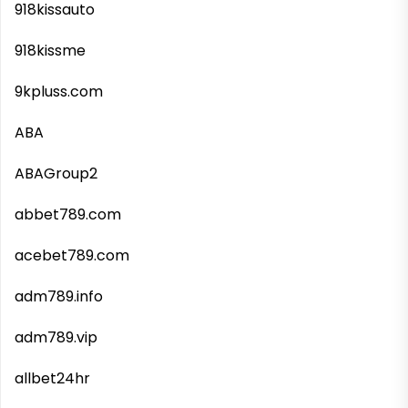
918kissauto
918kissme
9kpluss.com
ABA
ABAGroup2
abbet789.com
acebet789.com
adm789.info
adm789.vip
allbet24hr