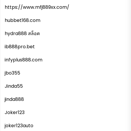
https://www.mfj889xx.com/
hubbet168.com
hydra888 สล็อต
ib888pro.bet
infyplus888.com
jbo355
Jinda55
jinda888
Joker123
joker123auto