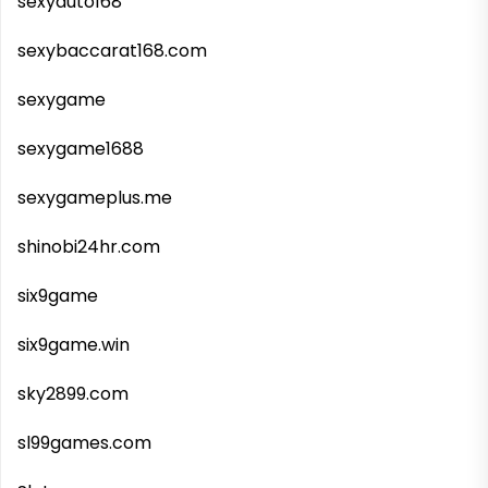
sexyauto168
sexybaccarat168.com
sexygame
sexygame1688
sexygameplus.me
shinobi24hr.com
six9game
six9game.win
sky2899.com
sl99games.com