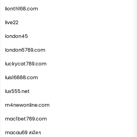
lionth168.com
live22
london45
london6789.com
luckycat789.com
luis16888.com
lux555.net
m4newonline.com
mac1bet789.com
macau69 สมัคร