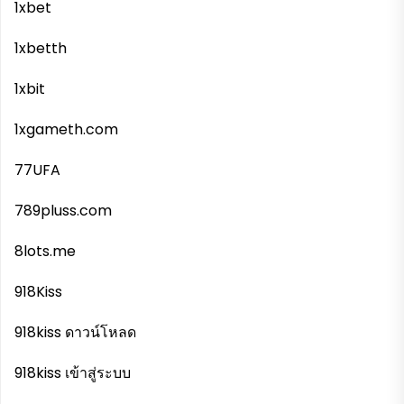
1xbet
1xbetth
1xbit
1xgameth.com
77UFA
789pluss.com
8lots.me
918Kiss
918kiss ดาวน์โหลด
918kiss เข้าสู่ระบบ