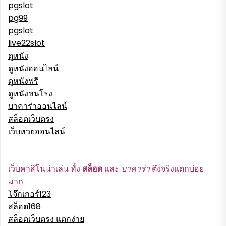
pgslot
pg99
pgslot
live22slot
ดูหนัง
ดูหนังออนไลน์
ดูหนังฟรี
ดูหนังชนโรง
บาคาร่าออนไลน์
สล็อตเว็บตรง
เว็บหวยออนไลน์
เว็บคาสิโนน่าเล่น ทั้ง
สล็อต
และ
บาคาร่า
ตึงจริงแตกบ่อย
มาก
โจ๊กเกอร์123
สล็อต168
สล็อตเว็บตรง แตกง่าย