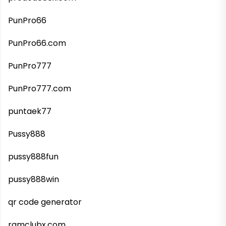
PunPro66
PunPro66.com
PunPro777
PunPro777.com
puntaek77
Pussy888
pussy888fun
pussy888win
qr code generator
ramclubx.com