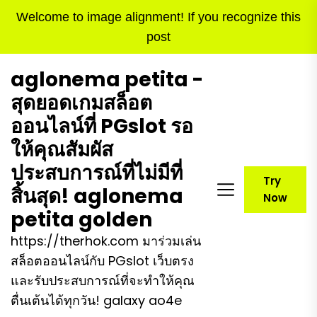
Skip
Welcome to image alignment! If you recognize this
to
post
the
content
aglonema petita -
สุดยอดเกมสล็อต
ออนไลน์ที่ PGslot รอ
ให้คุณสัมผัส
ประสบการณ์ที่ไม่มีที่
Try
สิ้นสุด! aglonema
Now
petita golden
https://therhok.com มาร่วมเล่น
สล็อตออนไลน์กับ PGslot เว็บตรง
และรับประสบการณ์ที่จะทำให้คุณ
ตื่นเต้นได้ทุกวัน! galaxy ao4e