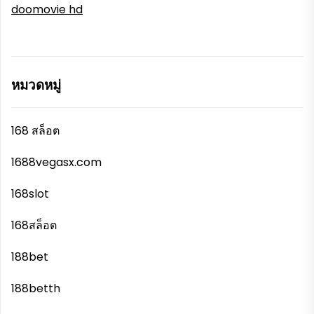
doomovie hd
หมวดหมู่
168 สล็อต
1688vegasx.com
168slot
168สล็อต
188bet
188betth