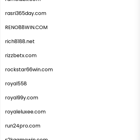
rasri365day.com
RENO88WIN.COM
rich8188.net
rizzbetx.com
rockstar66win.com
royal558
royal99y.com
royaleluxee.com
run24pro.com
s2kgamewin.com