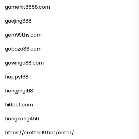
gamehit8888.com
gaojing888
gem99ths.com
gobaza88.com
gowingo88.com
happy168
hengjing168
hi6bet.com
hongkong456
https://sretthi99.bet/enter/