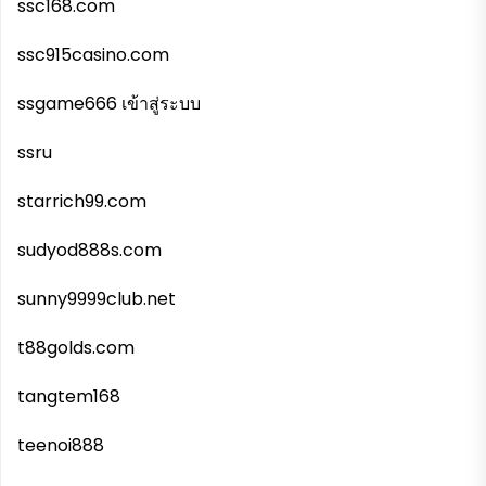
ssc168.com
ssc915casino.com
ssgame666 เข้าสู่ระบบ
ssru
starrich99.com
sudyod888s.com
sunny9999club.net
t88golds.com
tangtem168
teenoi888