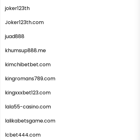
joker123th
Joker123th.com
juad888
khumsup888.me
kimchibetbet.com
kingromans789.com
kingxxxbet123.com
lala55-casino.com
lalikabetsgame.com
lcbet444.com