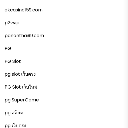
okcasino159.com
p2vvip
pananthai99.com
PG
PG Slot
pg slot เว็บตรง
PG Slot เว็บใหม่
pg SuperGame
pg สล็อต
pg เว็บตรง