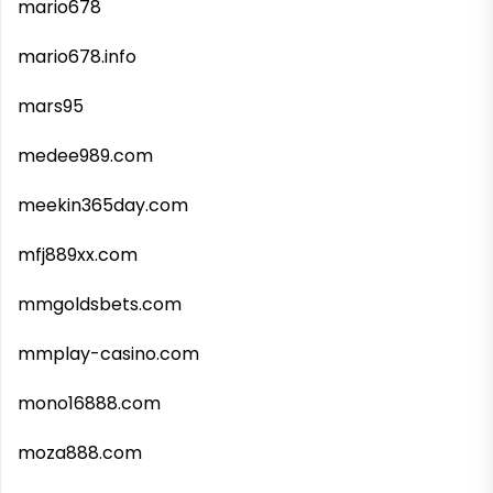
mario678
mario678.info
mars95
medee989.com
meekin365day.com
mfj889xx.com
mmgoldsbets.com
mmplay-casino.com
mono16888.com
moza888.com