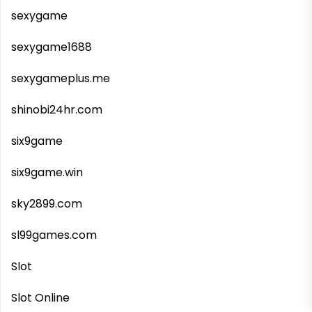
sexygame
sexygame1688
sexygameplus.me
shinobi24hr.com
six9game
six9game.win
sky2899.com
sl99games.com
Slot
Slot Online