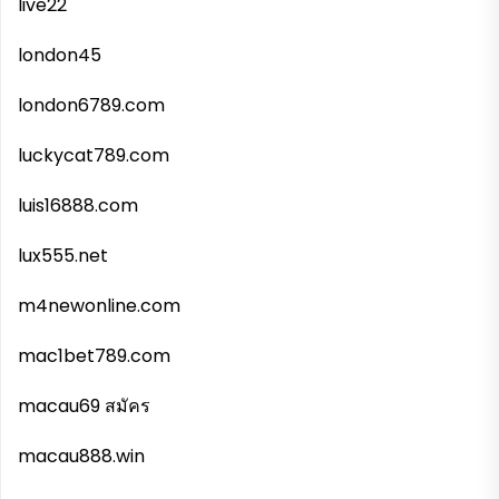
live22
london45
london6789.com
luckycat789.com
luis16888.com
lux555.net
m4newonline.com
mac1bet789.com
macau69 สมัคร
macau888.win