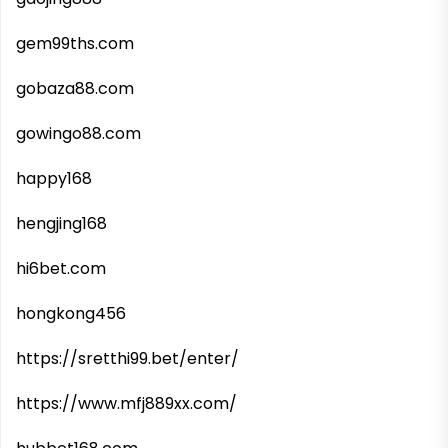
gem99ths.com
gobaza88.com
gowingo88.com
happy168
hengjing168
hi6bet.com
hongkong456
https://sretthi99.bet/enter/
https://www.mfj889xx.com/