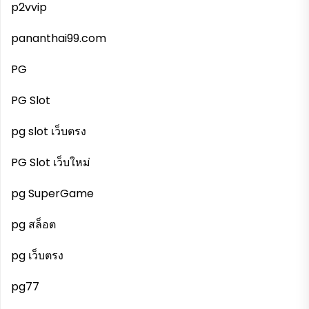
p2vvip
pananthai99.com
PG
PG Slot
pg slot เว็บตรง
PG Slot เว็บใหม่
pg SuperGame
pg สล็อต
pg เว็บตรง
pg77