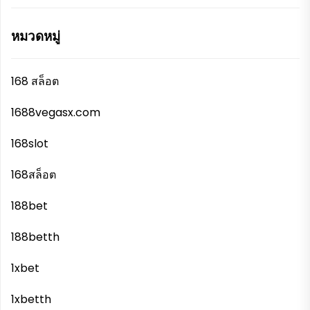
หมวดหมู่
168 สล็อต
1688vegasx.com
168slot
168สล็อต
188bet
188betth
1xbet
1xbetth