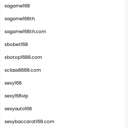
sagame168
sagame168th
sagame168th.com
sbobet168
sbotop1688.com
sclass8888.com
sexy168
sexy168vip
sexyauto168
sexybaccarat168.com