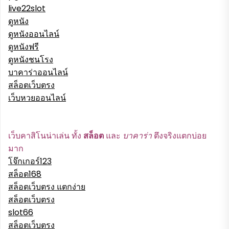
live22slot
ดูหนัง
ดูหนังออนไลน์
ดูหนังฟรี
ดูหนังชนโรง
บาคาร่าออนไลน์
สล็อตเว็บตรง
เว็บหวยออนไลน์
เว็บคาสิโนน่าเล่น ทั้ง
สล็อต
และ
บาคาร่า
ตึงจริงแตกบ่อย
มาก
โจ๊กเกอร์123
สล็อต168
สล็อตเว็บตรง แตกง่าย
สล็อตเว็บตรง
slot66
สล็อตเว็บตรง