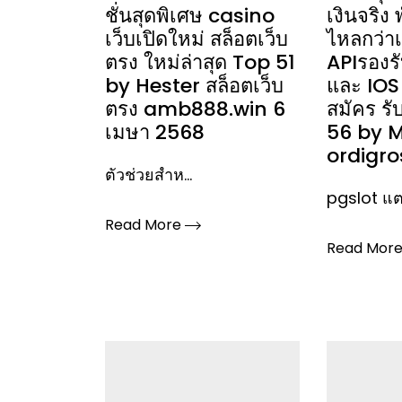
ชั่นสุดพิเศษ casino
เงินจริง
เว็บเปิดใหม่ สล็อตเว็บ
ไหลกว่า
ตรง ใหม่ล่าสุด Top 51
APIรองร
by Hester สล็อตเว็บ
และ IOS 
ตรง amb888.win 6
สมัคร รั
เมษา 2568
56 by 
ordigr
ตัวช่วยสำห...
pgslot แตก
Read More
Read Mor