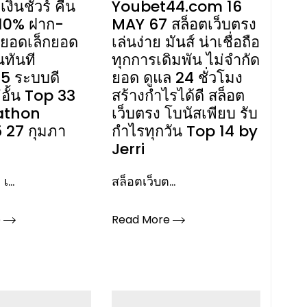
เงินชัวร์ คืน
Youbet44.com 16
 10% ฝาก-
MAY 67 สล็อตเว็บตรง
 ยอดเล็กยอด
เล่นง่าย มันส์ น่าเชื่อถือ
ทันที
ทุกการเดิมพัน ไม่จำกัด
5 ระบบดี
ยอด ดูแล 24 ชั่วโมง
่อั้น Top 33
สร้างกำไรได้ดี สล็อต
athon
เว็บตรง โบนัสเพียบ รับ
27 กุมภา
กำไรทุกวัน Top 14 by
Jerri
...
สล็อตเว็บต...
e
Read More