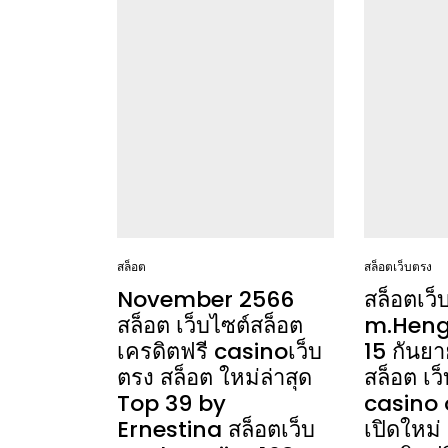
สล็อต
สล็อตเว็บตรง
November 2566
สล็อตเว็
สล็อต เว็บไซต์สล็อต
m.Heng
เครดิตฟรี casinoเว็บ
15 กันย
ตรง สล็อต ใหม่ล่าสุด
สล็อต เว
Top 39 by
casino 
Ernestina สล็อตเว็บ
เปิดใหม่