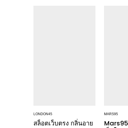
LONDON45
MARS95
สล็อตเว็บตรง กลิ่นอาย
Mars95 