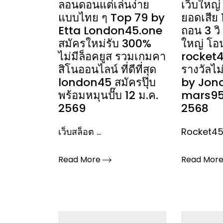
ลอนดอนแต่เล่นง่าย
เว็บใหญ่ 
แบบไทย ๆ Top 79 by
ยอดเสีย
Etta London45.one
ถอน 3 วิ
สมัครใหม่รับ 300%
ใหญ่ โอน
ไม่มีล็อคยูส รวมเกมคา
rocket4
สิโนออนไลน์ ที่ดีที่สุด
รางวัลไม
london45 สมัครปุ๊บ
by Jon
พร้อมหมุนปั๊บ 12 ม.ค.
mars95 
2569
2568
เว็บสล็อต ...
Rocket45 เ
Read More
Read Mor