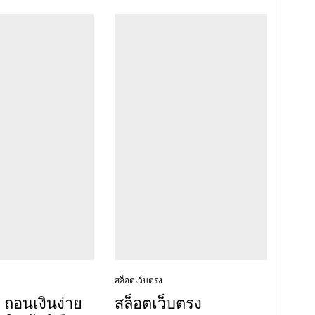
สล็อตเว็บตรง
ถอนเงินง่าย
สล็อตเว็บตรง