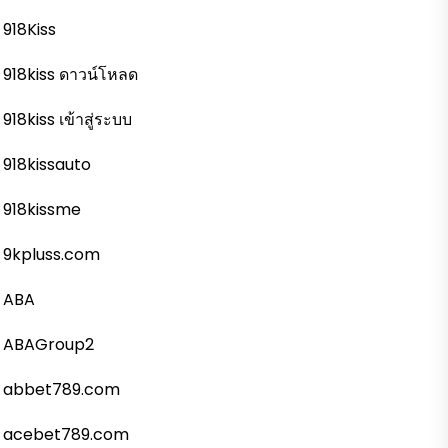
918Kiss
918kiss ดาวน์โหลด
918kiss เข้าสู่ระบบ
918kissauto
918kissme
9kpluss.com
ABA
ABAGroup2
abbet789.com
acebet789.com