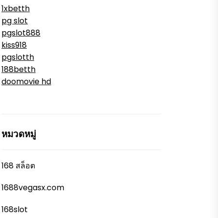
1xbetth
pg slot
pgslot888
kiss918
pgslotth
188betth
doomovie hd
หมวดหมู่
168 สล็อต
1688vegasx.com
168slot