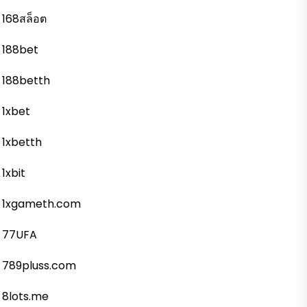
168สล็อต
188bet
188betth
1xbet
1xbetth
1xbit
1xgameth.com
77UFA
789pluss.com
8lots.me