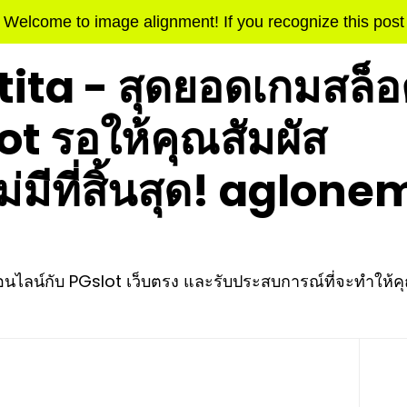
Welcome to image alignment! If you recognize this post
ta - สุดยอดเกมสล็อ
ot รอให้คุณสัมผัส
่มีที่สิ้นสุด! aglon
ไลน์กับ PGslot เว็บตรง และรับประสบการณ์ที่จะทำให้คุ