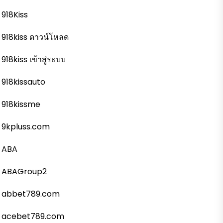
918Kiss
918kiss ดาวน์โหลด
918kiss เข้าสู่ระบบ
918kissauto
918kissme
9kpluss.com
ABA
ABAGroup2
abbet789.com
acebet789.com