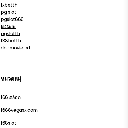
1xbetth
pg slot
pgslot888
kiss918
pgslotth
188betth
doomovie hd
หมวดหมู่
168 สล็อต
1688vegasx.com
168slot