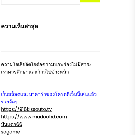
ความเห็นล่าสุด
ความใจเสียจิตใจต่อความบกพร่องไม่มีสาระ
เราควรศึกษาและก้าวไปข้างหน้า
เว็บสล็อตและบาคาร่าของโครตดีเว็บนี้เล่นแล้ว
รวยจัดๆ
https://918kissauto.tv
https://www.madoohd.com
ปั่นแตก66
sagame