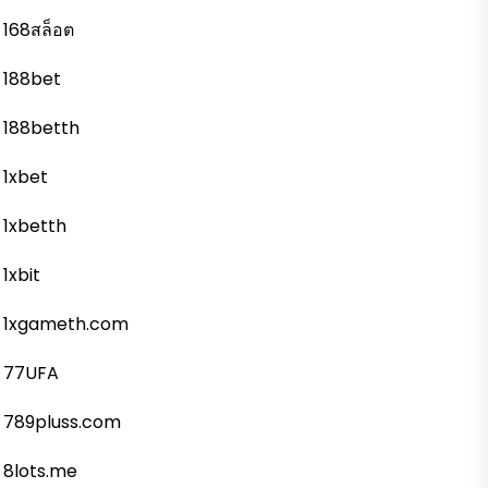
168สล็อต
188bet
188betth
1xbet
1xbetth
1xbit
1xgameth.com
77UFA
789pluss.com
8lots.me