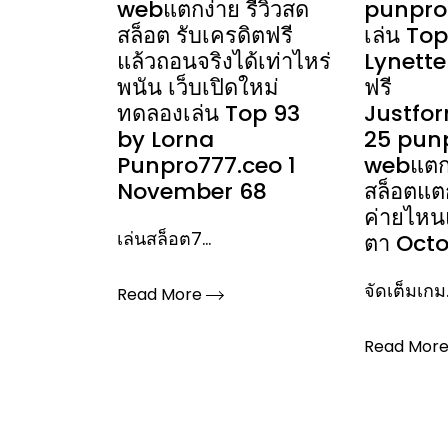
webแตกง่าย รีวิวสด
punpro
สล็อต รับเครดิตฟรี
เล่น To
แล้วถอนจริงได้เท่าไหร่
Lynette
พนัน เว็บเปิดใหม่
ฟรี
ทดลองเล่น Top 93
Justfo
by Lorna
25 pun
Punpro777.ceo 1
webแตกง
November 68
สล็อตแตก
ค่ายไหน
เล่นสล็อต7...
ตา Oct
จัดเต็มเกม..
Read More
Read Mor