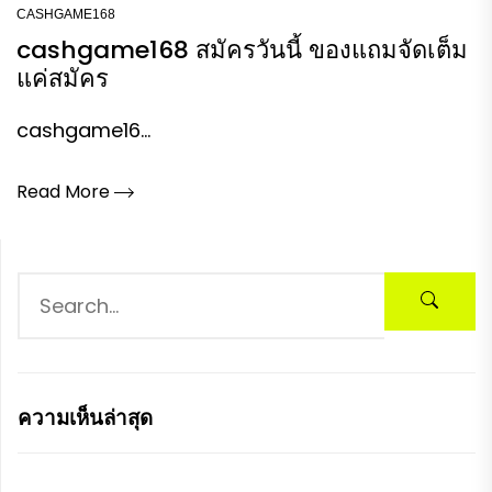
CASHGAME168
cashgame168 สมัครวันนี้ ของแถมจัดเต็ม
แค่สมัคร
cashgame16...
Read More
ความเห็นล่าสุด