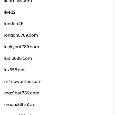
lionth168.com
live22
london45
london6789.com
luckycat789.com
luis16888.com
lux555.net
m4newonline.com
mac1bet789.com
macau69 สมัคร