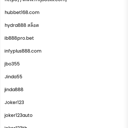
hubbet168.com
hydra888 สล็อต
ib888pro.bet
infyplus888.com
jbo355
Jinda55
jinda888
Joker123
joker123auto