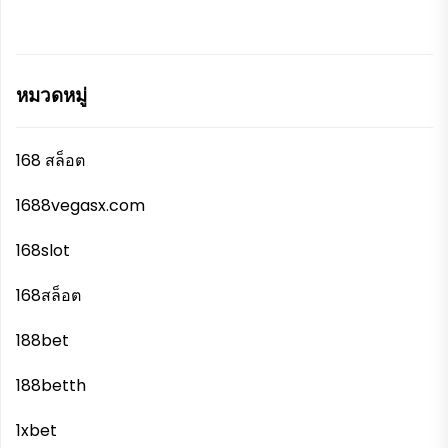
หมวดหมู่
168 สล็อต
1688vegasx.com
168slot
168สล็อต
188bet
188betth
1xbet