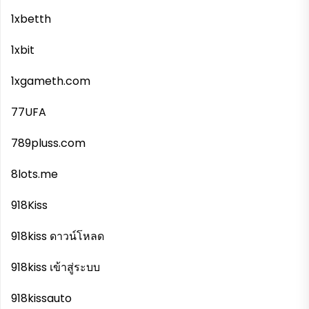
1xbetth
1xbit
1xgameth.com
77UFA
789pluss.com
8lots.me
918Kiss
918kiss ดาวน์โหลด
918kiss เข้าสู่ระบบ
918kissauto