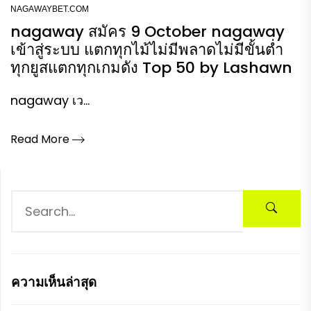
NAGAWAYBET.COM
nagaway สมัคร 9 October nagaway
เข้าสู่ระบบ แตกทุกไม้ไม่มีพลาดไม่มีขั้นต่ำ
ทุกยูสแตกทุกเกมดัง Top 50 by Lashawn
nagaway เว...
Read More
ความเห็นล่าสุด