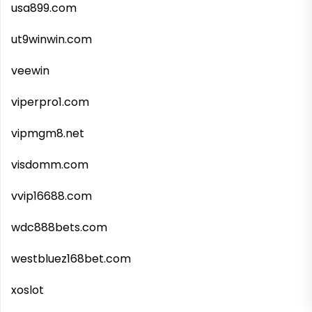
usa899.com
ut9winwin.com
veewin
viperpro1.com
vipmgm8.net
visdomm.com
vvip16688.com
wdc888bets.com
westbluez168bet.com
xoslot