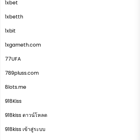
1xbet
1xbetth
1xbit
1xgameth.com
77UFA
789pluss.com
8lots.me
918Kiss
918kiss ดาวน์โหลด
918kiss เข้าสู่ระบบ