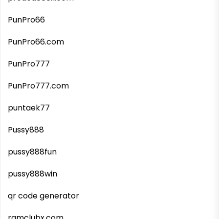
PunPro66
PunPro66.com
PunPro777
PunPro777.com
puntaek77
Pussy888
pussy888fun
pussy888win
qr code generator
ramclubx.com