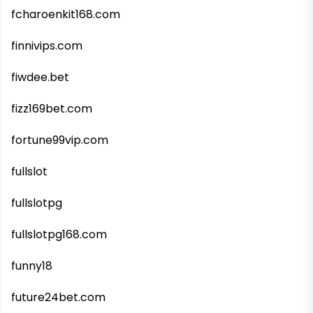
fcharoenkit168.com
finnivips.com
fiwdee.bet
fizz169bet.com
fortune99vip.com
fullslot
fullslotpg
fullslotpg168.com
funny18
future24bet.com