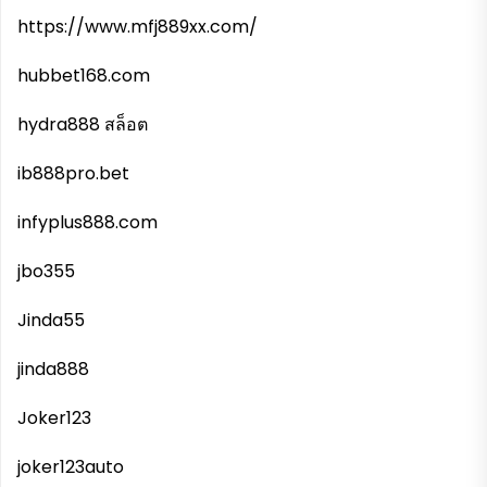
https://www.mfj889xx.com/
hubbet168.com
hydra888 สล็อต
ib888pro.bet
infyplus888.com
jbo355
Jinda55
jinda888
Joker123
joker123auto