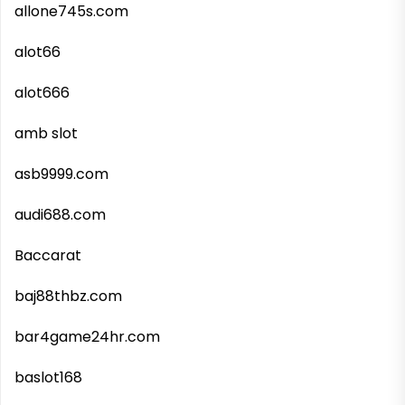
allone745s.com
alot66
alot666
amb slot
asb9999.com
audi688.com
Baccarat
baj88thbz.com
bar4game24hr.com
baslot168