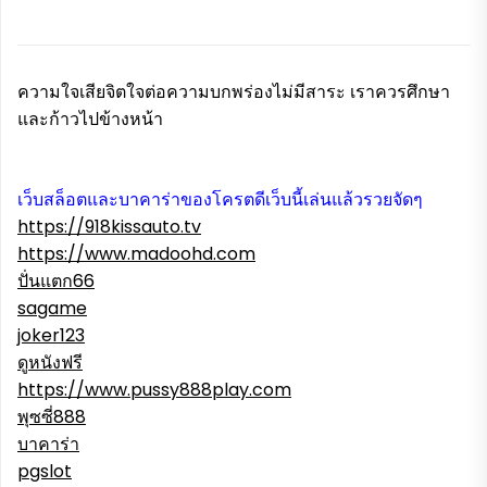
ความใจเสียจิตใจต่อความบกพร่องไม่มีสาระ เราควรศึกษา
และก้าวไปข้างหน้า
เว็บสล็อตและบาคาร่าของโครตดีเว็บนี้เล่นแล้วรวยจัดๆ
https://918kissauto.tv
https://www.madoohd.com
ปั่นแตก66
sagame
joker123
ดูหนังฟรี
https://www.pussy888play.com
พุซซี่888
บาคาร่า
pgslot