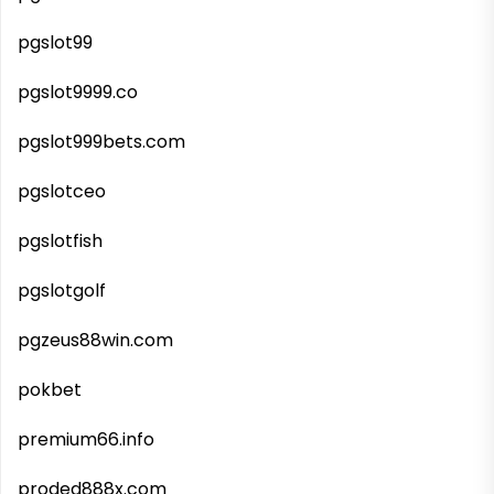
pgslot99
pgslot9999.co
pgslot999bets.com
pgslotceo
pgslotfish
pgslotgolf
pgzeus88win.com
pokbet
premium66.info
proded888x.com