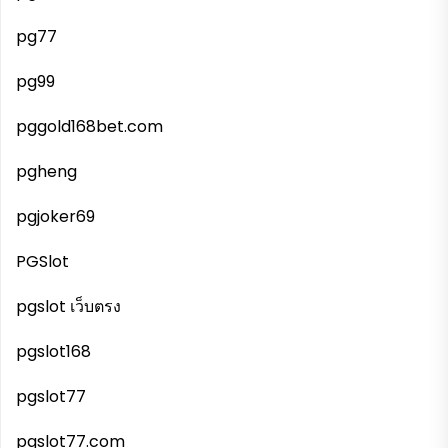
pg77
pg99
pggold168bet.com
pgheng
pgjoker69
PGSlot
pgslot เว็บตรง
pgslot168
pgslot77
pgslot77.com