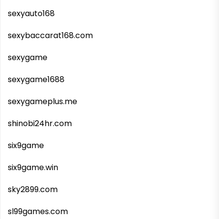
sexyauto168
sexybaccarat168.com
sexygame
sexygame1688
sexygameplus.me
shinobi24hr.com
six9game
six9game.win
sky2899.com
sl99games.com