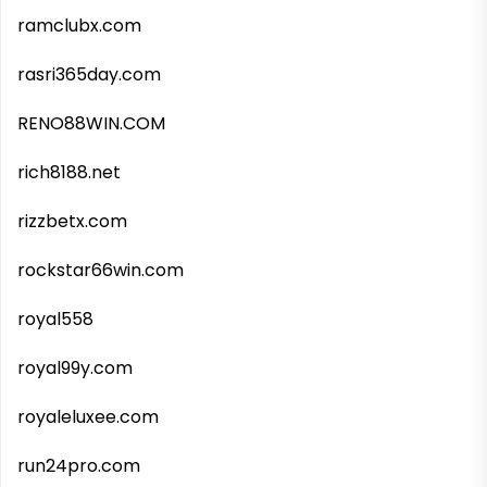
ramclubx.com
rasri365day.com
RENO88WIN.COM
rich8188.net
rizzbetx.com
rockstar66win.com
royal558
royal99y.com
royaleluxee.com
run24pro.com