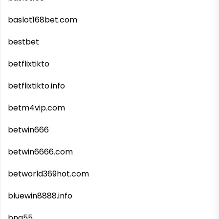
baslot168bet.com
bestbet
betflixtikto
betflixtikto.info
betm4vip.com
betwin666
betwin6666.com
betworld369hot.com
bluewin8888.info
bng55