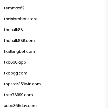
temmax69
thaisiambet.store
thehulk88
thehulk888.com
tia8kingbet.com
tkb666.app
tkbpgg.com
topstar359win.com
tree78999.com
udee365day.com