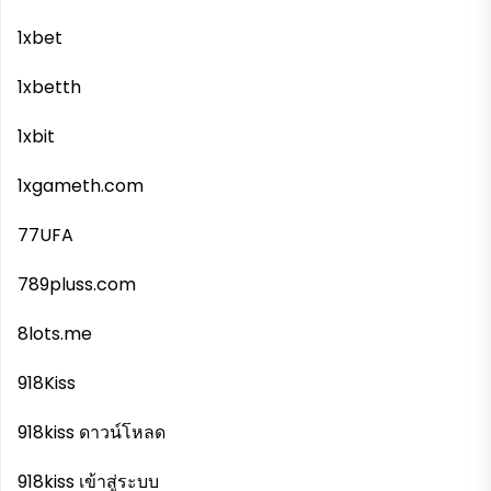
1xbet
1xbetth
1xbit
1xgameth.com
77UFA
789pluss.com
8lots.me
918Kiss
918kiss ดาวน์โหลด
918kiss เข้าสู่ระบบ