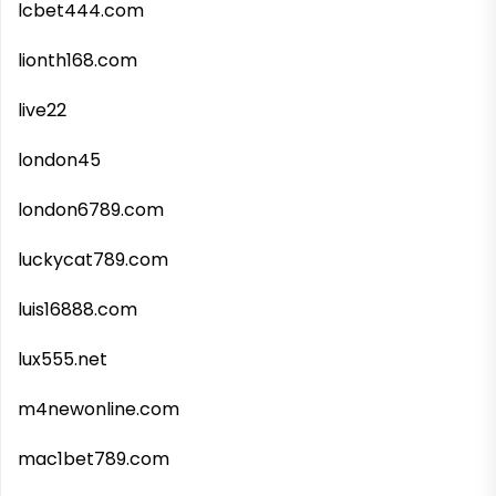
lcbet444.com
lionth168.com
live22
london45
london6789.com
luckycat789.com
luis16888.com
lux555.net
m4newonline.com
mac1bet789.com