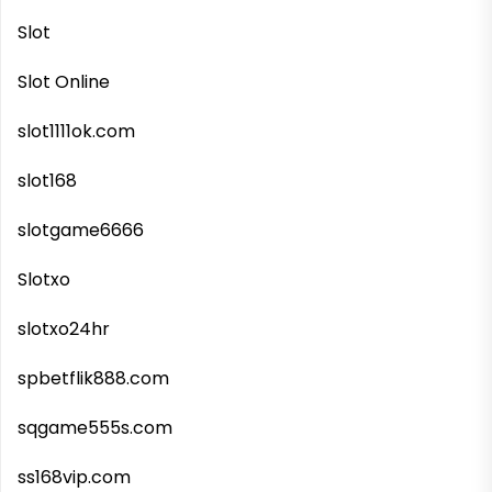
Slot
Slot Online
slot1111ok.com
slot168
slotgame6666
Slotxo
slotxo24hr
spbetflik888.com
sqgame555s.com
ss168vip.com