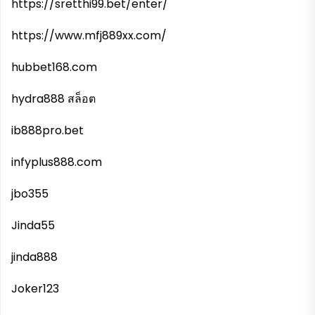
https://sretthi99.bet/enter/
https://www.mfj889xx.com/
hubbet168.com
hydra888 สล็อต
ib888pro.bet
infyplus888.com
jbo355
Jinda55
jinda888
Joker123