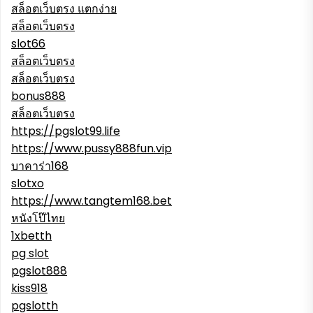
สล็อตเว็บตรง แตกง่าย
สล็อตเว็บตรง
slot66
สล็อตเว็บตรง
สล็อตเว็บตรง
bonus888
สล็อตเว็บตรง
https://pgslot99.life
https://www.pussy888fun.vip
บาคาร่า168
slotxo
https://www.tangtem168.bet
หนังโป๊ไทย
1xbetth
pg slot
pgslot888
kiss918
pgslotth