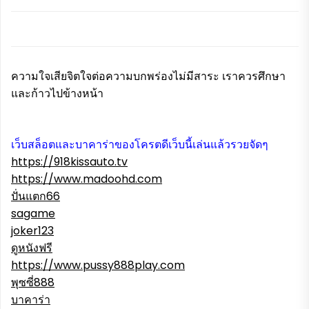
ความใจเสียจิตใจต่อความบกพร่องไม่มีสาระ เราควรศึกษา
และก้าวไปข้างหน้า
เว็บสล็อตและบาคาร่าของโครตดีเว็บนี้เล่นแล้วรวยจัดๆ
https://918kissauto.tv
https://www.madoohd.com
ปั่นแตก66
sagame
joker123
ดูหนังฟรี
https://www.pussy888play.com
พุซซี่888
บาคาร่า