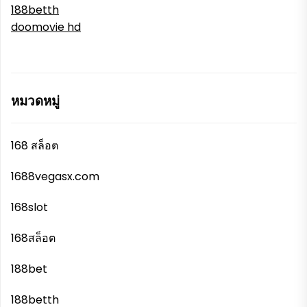
188betth
doomovie hd
หมวดหมู่
168 สล็อต
1688vegasx.com
168slot
168สล็อต
188bet
188betth