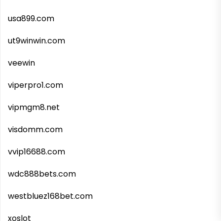
usa899.com
ut9winwin.com
veewin
viperpro1.com
vipmgm8.net
visdomm.com
vvip16688.com
wdc888bets.com
westbluez168bet.com
xoslot