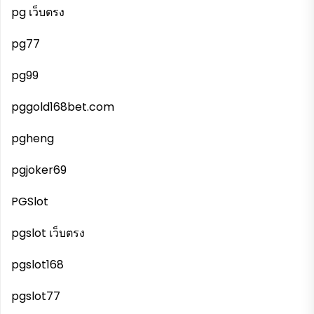
pg เว็บตรง
pg77
pg99
pggold168bet.com
pgheng
pgjoker69
PGSlot
pgslot เว็บตรง
pgslot168
pgslot77