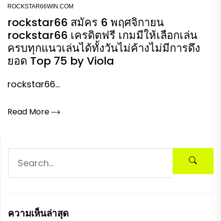
ROCKSTAR66WIN.COM
rockstar66 สมัคร 6 พฤศจิกายน
rockstar66 เครดิตฟรี เกมมีให้เลือกเล่น
ครบทุกแนวเล่นได้ทั้งวันไม่ค้างไม่มีการดึง
ยอด Top 75 by Viola
rockstar66...
Read More
ความเห็นล่าสุด