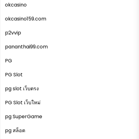
okcasino
okcasino159.com
p2vvip
pananthai99.com
PG
PG Slot
pg slot เว็บตรง
PG Slot เว็บใหม่
pg SuperGame
pg สล็อต