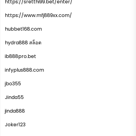
https://sretthi99.bet/enter/
https://www.mfj889xx.com/
hubbet168.com
hydra888 สล็อต
ib888pro.bet
infyplus888.com
jbo355
Jinda55
jinda888
Joker123