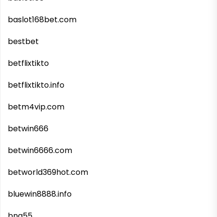
baslot168bet.com
bestbet
betflixtikto
betflixtikto.info
betm4vip.com
betwin666
betwin6666.com
betworld369hot.com
bluewin8888.info
bng55