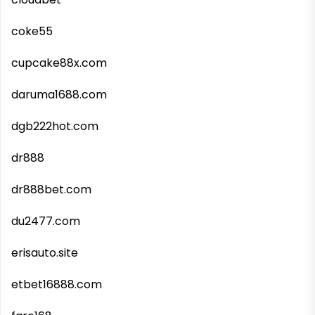
coke55
cupcake88x.com
daruma1688.com
dgb222hot.com
dr888
dr888bet.com
du2477.com
erisauto.site
etbet16888.com