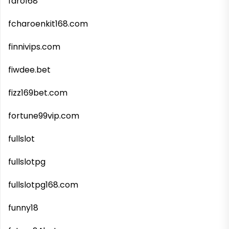
faro168
fcharoenkit168.com
finnivips.com
fiwdee.bet
fizz169bet.com
fortune99vip.com
fullslot
fullslotpg
fullslotpg168.com
funny18