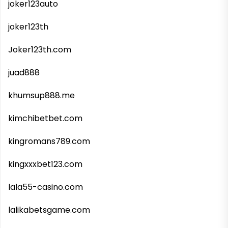
joker123auto
joker123th
Joker123th.com
juad888
khumsup888.me
kimchibetbet.com
kingromans789.com
kingxxxbet123.com
lala55-casino.com
lalikabetsgame.com