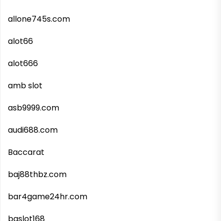
allone745s.com
alot66
alot666
amb slot
asb9999.com
audi688.com
Baccarat
baj88thbz.com
bar4game24hr.com
baslot168