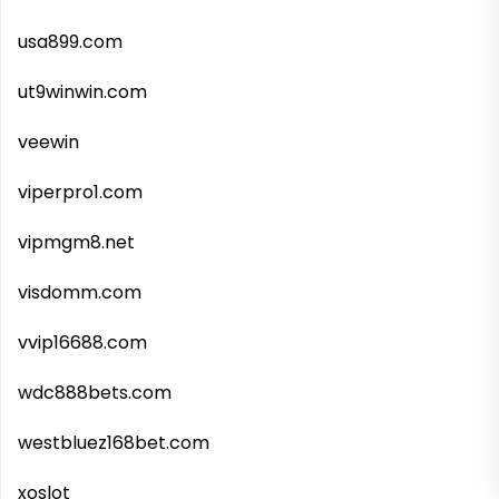
usa899.com
ut9winwin.com
veewin
viperpro1.com
vipmgm8.net
visdomm.com
vvip16688.com
wdc888bets.com
westbluez168bet.com
xoslot