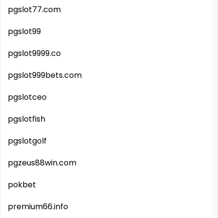
pgslot77.com
pgslot99
pgslot9999.co
pgslot999bets.com
pgslotceo
pgslotfish
pgslotgolf
pgzeus88win.com
pokbet
premium66.info