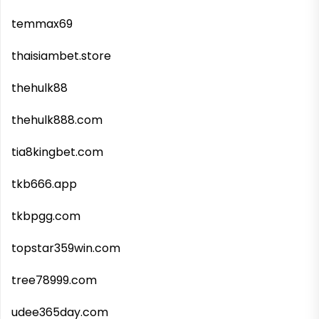
temmax69
thaisiambet.store
thehulk88
thehulk888.com
tia8kingbet.com
tkb666.app
tkbpgg.com
topstar359win.com
tree78999.com
udee365day.com