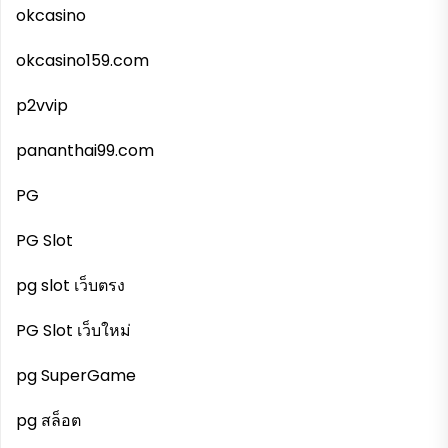
okcasino
okcasino159.com
p2vvip
pananthai99.com
PG
PG Slot
pg slot เว็บตรง
PG Slot เว็บใหม่
pg SuperGame
pg สล็อต