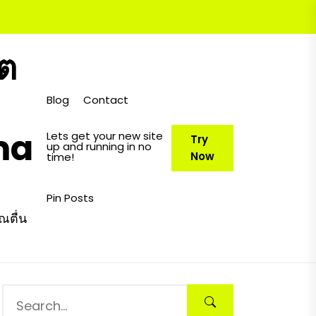
ต
Blog
Contact
ema
Lets get your new site
Try
up and running in no
Now
time!
Pin Posts
ณตื่น