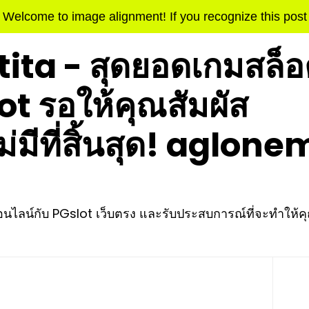
Welcome to image alignment! If you recognize this post
ta - สุดยอดเกมสล็อ
ot รอให้คุณสัมผัส
่มีที่สิ้นสุด! aglon
ไลน์กับ PGslot เว็บตรง และรับประสบการณ์ที่จะทำให้คุ