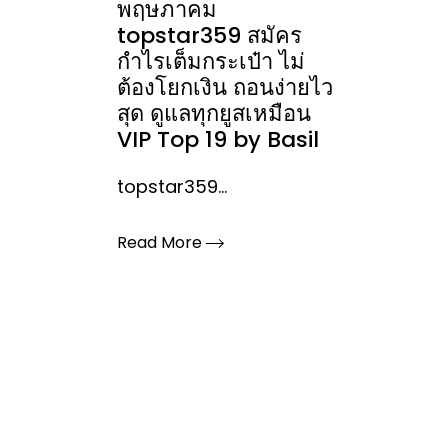
พฤษภาคม
topstar359 สมัคร
กำไรเต็มกระเป๋า ไม่
ต้องโยกเงิน ถอนง่ายไว
สุด ดูแลทุกยูสเหมือน
VIP Top 19 by Basil
topstar359...
Read More