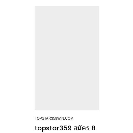
TOPSTAR359WIN.COM
topstar359 สมัคร 8