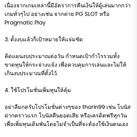
เนื่องจากเกมเหล่านี้มีอัตราการคืนเงินให้ผู้เล่นมากกว่า
เกมทั่วๆไป อย่างเช่น จากค่าย PG SLOT หรือ
Pragmatic Play
3. ตั้งงบแล้วก็เป้าหมายให้แจ่มชัด
คิดแผนงบประมาณต่อวัน กำหนดเป้ากำไรรวมทั้ง
ขาดทุนให้กระจ่างแจ้ง เพื่อควบคุมการเล่นและไม่ให้
เกินงบประมาณที่ตั้งไว้
4. ใช้โปรโมชั่นเพิ่มทุนให้คุ้ม
อย่าลืมกดรับโปรโมชั่นต่างๆของ thorin99 เช่น โบนัส
ฝากคราวแรก โบนัสคืนยอดเสีย หรือเครดิตฟรีทุกวัน
เพื่อเพิ่มทุนเดิมพันโดยไม่จำเป็นที่จะต้องใช้เงินตนเอง