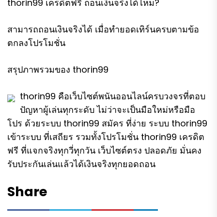
thorin99 เครดิตฟรี ถอนเงินจริงได้ไหม?
สามารถถอนเงินจริงได้ เมื่อทำยอดเทิร์นครบตามข้อ
ตกลงโปรโมชั่น
สรุปภาพรวมของ thorin99
thorin99 คือเว็บไซต์พนันออนไลน์ครบวงจรที่ตอบ
ปัญหาผู้เล่นทุกระดับ ไม่ว่าจะเป็นมือใหม่หรือมือ
โปร ด้วยระบบ thorin99 สมัคร ที่ง่าย ระบบ thorin99
เข้าระบบ ที่เสถียร รวมทั้งโปรโมชั่น thorin99 เครดิต
ฟรี ที่แจกจริงทุกวี่ทุกวัน เว็บไซต์ตรง ปลอดภัย มั่นคง
รับประกันเล่นแล้วได้เงินจริงทุกยอดถอน
Share