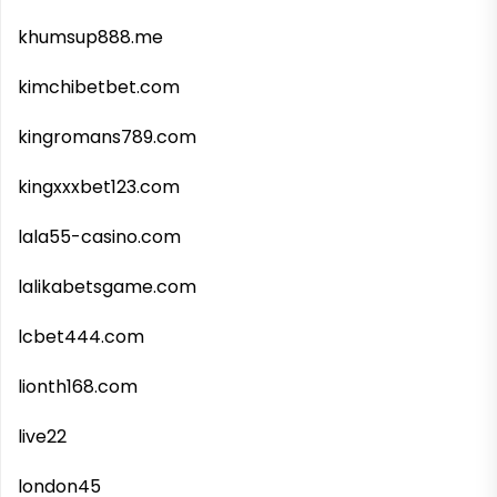
khumsup888.me
kimchibetbet.com
kingromans789.com
kingxxxbet123.com
lala55-casino.com
lalikabetsgame.com
lcbet444.com
lionth168.com
live22
london45