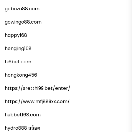
gobaza88.com
gowingo88.com
happy168
hengjing168
hi6bet.com
hongkong456
https://sretthi99.bet/enter/
https://www.mfj889xx.com/
hubbet168.com
hydra888 สล็อต