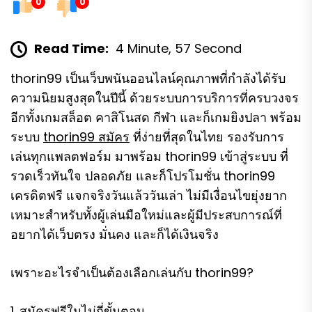
0
0
Read Time:
4 Minute, 57 Second
thorin99 เป็นเว็บพนันออนไลน์คุณภาพที่กำลังได้รับ
ความนิยมสูงสุดในปีนี้ ด้วยระบบการบริการที่ครบวงจร
อีกทั้งเกมสล็อต คาสิโนสด กีฬา และก็เกมยิงปลา พร้อม
ระบบ
thorin99 สมัคร
ที่ง่ายที่สุดในไทย รองรับการ
เล่นทุกแพลตฟอร์ม มาพร้อม thorin99 เข้าสู่ระบบ ที่
รวดเร็วทันใจ ปลอดภัย และก็โปรโมชั่น thorin99
เครดิตฟรี แจกจริงวันแล้ววันเล่า ไม่มีเงื่อนไขยุ่งยาก
เหมาะสำหรับทั้งผู้เล่นมือใหม่และผู้มีประสบการณ์ที่
อยากได้เว็บตรง มั่นคง และก็ได้เงินจริง
เพราะอะไรจำเป็นต้องเลือกเล่นกับ thorin99?
1. สมัครฟรีในไม่กี่ขั้นตอน