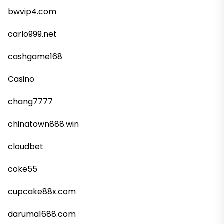
bwvip4.com
carlo999.net
cashgame168
Casino
chang7777
chinatown888.win
cloudbet
coke55
cupcake88x.com
daruma1688.com