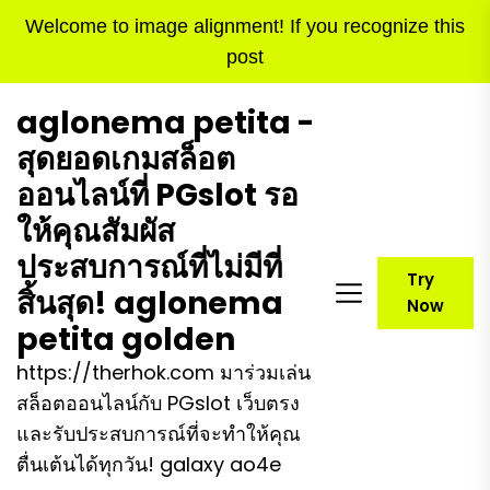
Skip
Welcome to image alignment! If you recognize this
to
post
the
content
aglonema petita -
สุดยอดเกมสล็อต
ออนไลน์ที่ PGslot รอ
ให้คุณสัมผัส
ประสบการณ์ที่ไม่มีที่
Try
สิ้นสุด! aglonema
Now
petita golden
https://therhok.com มาร่วมเล่น
สล็อตออนไลน์กับ PGslot เว็บตรง
และรับประสบการณ์ที่จะทำให้คุณ
ตื่นเต้นได้ทุกวัน! galaxy ao4e