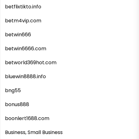
betflixtikto.info
betm4vip.com
betwin666
betwin6666.com
betworld369hot.com
bluewin8888.info
bng55
bonus888
boonlert1688.com
Business, Small Business