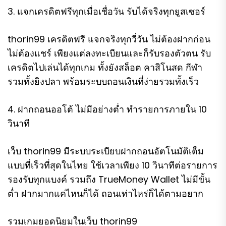
3. แจกเครดิตฟรีทุกเมื่อเชื่อวัน รับได้จริงทุกยูสเซอร์
thorin99 เครดิตฟรี แจกจริงทุกวี่วัน ไม่ต้องฝากก่อน
ไม่ต้องแชร์ เพียงแต่ลงทะเบียนและก็รับรองตัวตน รับ
เครดิตไปเล่นได้ทุกเกม ทั้งยังสล็อต คาสิโนสด กีฬา
รวมทั้งยิงปลา พร้อมระบบถอนเงินที่ง่ายรวมทั้งเร็ว
4. ฝากถอนออโต้ ไม่มีอย่างต่ำ ทำรายการภายใน 10
วินาที
เว็บ thorin99 มีระบบระเบียบฝากถอนอัตโนมัติเต็ม
แบบที่เร็วที่สุดในไทย ใช้เวลาเพียง 10 วินาทีต่อรายการ
รองรับทุกแบงค์ รวมถึง TrueMoney Wallet ไม่มีขั้น
ต่ำ ฝากมากแค่ไหนก็ได้ ถอนเท่าไหร่ก็ได้ตามอยาก
รวมเกมยอดนิยมในเว็บ thorin99