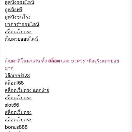
ดูหนังออนไลน์
ดูหนังฟรี
ดูหนังชนโรง
บาคาร่าออนไลน์
สล็อตเว็บตรง
เว็บหวยออนไลน์
เว็บคาสิโนน่าเล่น ทั้ง
สล็อต
และ
บาคาร่า
ตึงจริงแตกบ่อย
มาก
โจ๊กเกอร์123
สล็อต168
สล็อตเว็บตรง แตกง่าย
สล็อตเว็บตรง
slot66
สล็อตเว็บตรง
สล็อตเว็บตรง
bonus888