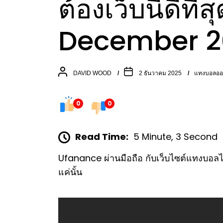
ต้องเว็บนี้ดีที่
December 2
DAVID WOOD
2 ธันวาคม 2025
แทงบอลออ
0
0
Read Time:
5 Minute, 3 Second
Ufanance ผ่านมือถือ กับเว็บไซต์แทงบอลไ
แค่นั้น