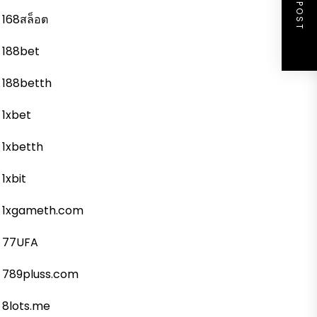
NEXT POST
168สล็อต
188bet
188betth
1xbet
1xbetth
1xbit
1xgameth.com
77UFA
789pluss.com
8lots.me