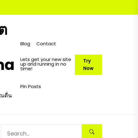
ต
Blog
Contact
ema
Lets get your new site
Try
up and running in no
Now
time!
Pin Posts
ณตื่น