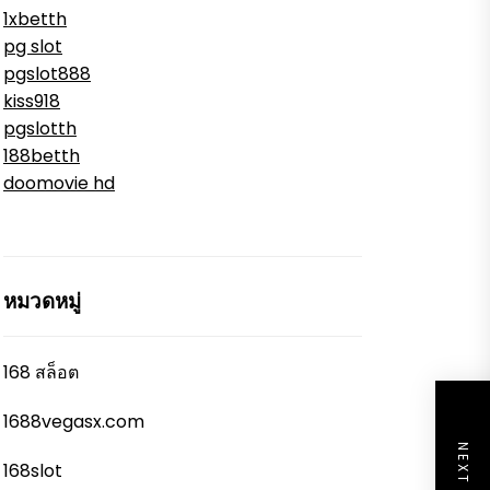
1xbetth
pg slot
pgslot888
kiss918
pgslotth
188betth
doomovie hd
หมวดหมู่
168 สล็อต
1688vegasx.com
168slot