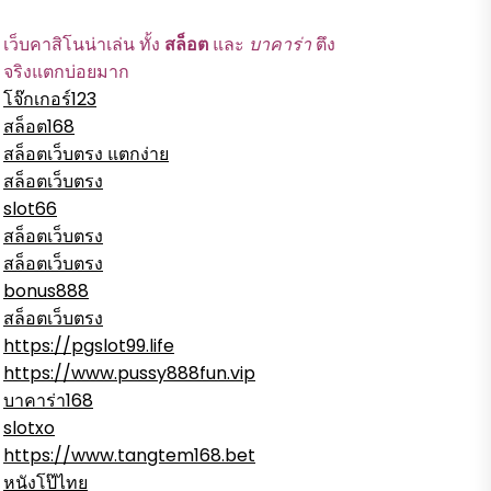
เว็บคาสิโนน่าเล่น ทั้ง
สล็อต
และ
บาคาร่า
ตึง
จริงแตกบ่อยมาก
โจ๊กเกอร์123
สล็อต168
สล็อตเว็บตรง แตกง่าย
สล็อตเว็บตรง
slot66
สล็อตเว็บตรง
สล็อตเว็บตรง
bonus888
สล็อตเว็บตรง
https://pgslot99.life
https://www.pussy888fun.vip
บาคาร่า168
slotxo
https://www.tangtem168.bet
หนังโป๊ไทย