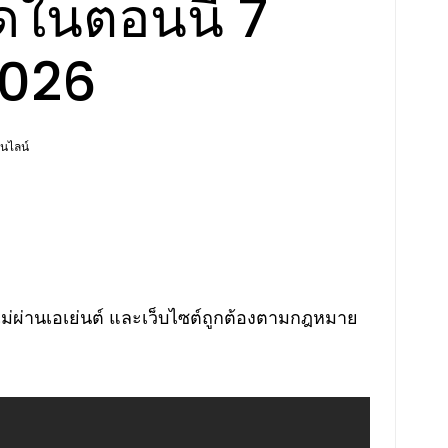
สุดในตอนนี้ 7
026
นไลน์
ม่ผ่านเอเย่นต์ และเว็บไซต์ถูกต้องตามกฎหมาย