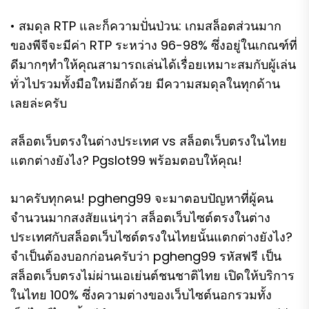
• สมดุล RTP และก็ความปั่นป่วน: เกมสล็อตส่วนมาก
ของพีจีจะมีค่า RTP ระหว่าง 96-98% ซึ่งอยู่ในเกณฑ์ที่
ดีมากๆทำให้คุณสามารถเล่นได้เรื่อยเหมาะสมกับผู้เล่น
ทั่วไปรวมทั้งมือใหม่อีกด้วย มีความสมดุลในทุกด้าน
เลยล่ะครับ
สล็อตเว็บตรงในต่างประเทศ vs สล็อตเว็บตรงในไทย
แตกต่างยังไง? Pgslot99 พร้อมตอบให้คุณ!
มาครับทุกคน! pgheng99 จะมาตอบปัญหาที่ผู้คน
จำนวนมากสงสัยแน่ๆว่า สล็อตเว็บไซต์ตรงในต่าง
ประเทศกับสล็อตเว็บไซต์ตรงในไทยนั้นแตกต่างยังไง?
จำเป็นต้องบอกก่อนครับว่า pgheng99 รหัสฟรี เป็น
สล็อตเว็บตรงไม่ผ่านเอเย่นต์ชนชาติไทย เปิดให้บริการ
ในไทย 100% ซึ่งความต่างของเว็บไซต์นอกรวมทั้ง