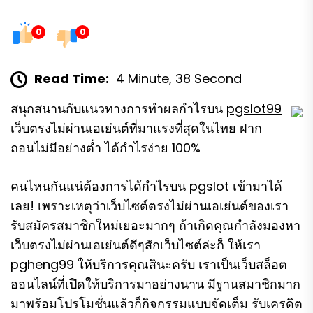
0
0
Read Time:
4 Minute, 38 Second
สนุกสนานกับแนวทางการทำผลกำไรบน
pgslot99
เว็บตรงไม่ผ่านเอเย่นต์ที่มาแรงที่สุดในไทย ฝาก
ถอนไม่มีอย่างต่ำ ได้กำไรง่าย 100%
คนไหนกันแน่ต้องการได้กำไรบน pgslot เข้ามาได้
เลย! เพราะเหตุว่าเว็บไซต์ตรงไม่ผ่านเอเย่นต์ของเรา
รับสมัครสมาชิกใหม่เยอะมากๆ ถ้าเกิดคุณกำลังมองหา
เว็บตรงไม่ผ่านเอเย่นต์ดีๆสักเว็บไซต์ล่ะก็ ให้เรา
pgheng99 ให้บริการคุณสินะครับ เราเป็นเว็บสล็อต
ออนไลน์ที่เปิดให้บริการมาอย่างนาน มีฐานสมาชิกมาก
มาพร้อมโปรโมชั่นแล้วก็กิจกรรมแบบจัดเต็ม รับเครดิต