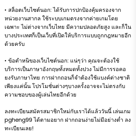
• สล็อตเว็บไซต์นอก: ได้รับการปกป้องคุ้มครองจาก
หน่วยงานสากล ใช้ระบบเกมตรงจากค่ายเกมโดย
เฉพาะ ไม่ต่างจากเว็บไทย มีความปลอดภัยสูง และก็ใน
บางประเทศก็เป็นเว็บที่เปิดให้บริการแบบถูกกฎหมายอีก
ด้วยครับ
• ข้อตำหนิของเว็บไซต์นอก: แน่ๆว่า คุณจะต้องใช้
บริการเป็นภาษาอังกฤษทั้งหมดทั้งปวง ไม่มีการรอคอ
ยงรับภาษาไทย การฝากถอนก็จำต้องใช้แบงค์ต่างชาติ
เพียงแค่นั้น โปรโมชั่นต่างๆบางครั้งอาจจะไม่ตรงกับ
ความชอบของผู้เล่นไทยอีกด้วย
ลงทะเบียนสมัครสมาชิกใหม่กับเราได้แล้ววันนี้ เล่นเกม
pgheng99 ได้ตามอยาก ฝากถอนง่ายไม่มีอย่างต่ำ ลง
ทะเบียนเลย!