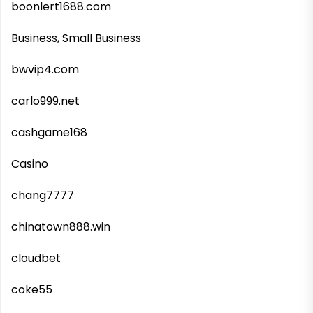
boonlert1688.com
Business, Small Business
bwvip4.com
carlo999.net
cashgame168
Casino
chang7777
chinatown888.win
cloudbet
coke55