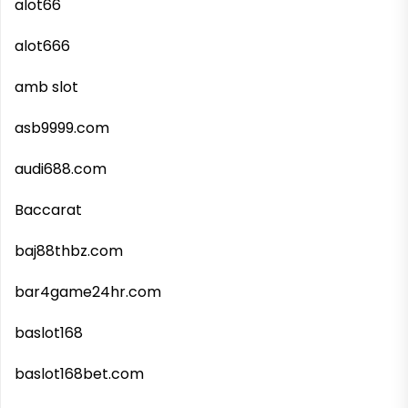
alot66
alot666
amb slot
asb9999.com
audi688.com
Baccarat
baj88thbz.com
bar4game24hr.com
baslot168
baslot168bet.com