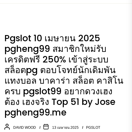
Pgslot 10 เมษายน 2025
pgheng99 สมาชิกใหม่รับ
เครดิตฟรี 250% เข้าสู่ระบบ
สล็อตpg ตอบโจทย์นักเดิมพัน
แทงบอล บาคาร่า สล็อต คาสิโน
ครบ pgslot99 อยากดวงเฮง
ต้อง เฮงจริง Top 51 by Jose
pgheng99.me
DAVID WOOD
13 เมษายน 2025
PGSLOT