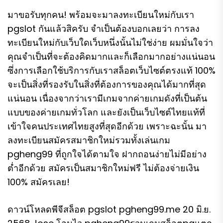
มาขอรับทุกคน! พร้อมจะมาลงทะเบียนใหม่กับเรา
pgslot กันแล้วสิครับ จำเป็นต้องบอกเลยว่า การลง
ทะเบียนใหม่กับเว็บใดเว็บหนึ่งนั้นไม่ใช่ง่าย ผมมั่นใจว่า
คุณจำเป็นที่จะต้องคิดมากและก็เลือกมากอย่างแน่นอน
ซึ่งการเลือกใช้บริการกับเราสล็อตเว็บไซต์ตรงแท้ 100%
จะเป็นสิ่งที่รองรับในสิ่งที่ต้องการของคุณได้มากที่สุด
แน่นอน เนื่องจากว่าเรามีเกมจากค่ายเกมดังที่เป็นต้น
แบบของค่ายเกมทั่วโลก และยังเป็นเว็บไซต์ไทยแท้ที่
เข้าใจคนประเทศไทยสูงที่สุดอีกด้วย เพราะฉะนั้น มา
ลงทะเบียนสมัครสมาชิกใหม่รวมทั้งเล่นเกม
pgheng99 ที่ถูกใจได้ตามใจ ฝากถอนง่ายไม่มีอย่าง
ต่ำอีกด้วย สมัครเป็นสมาชิกใหม่ฟรี ไม่ต้องจ่ายเงิน
100% สมัครเลย!
ดาวน์โหลดพีจีสล็อต pgslot pgheng99.me 20 มิ.ย.