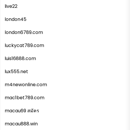
live22
london45
london6789.com
luckycat789.com
luis16888.com
lux555.net
m4newonline.com
mac1bet789.com
macau69 สมัคร
macau888.win