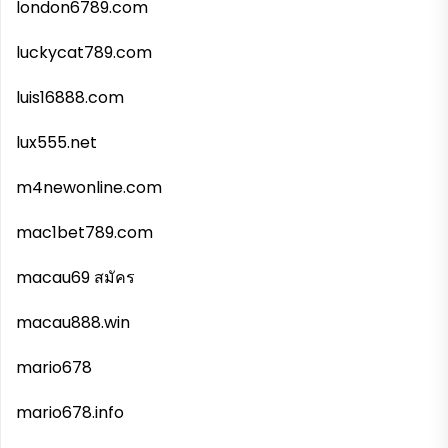
london6789.com
luckycat789.com
luis16888.com
lux555.net
m4newonline.com
mac1bet789.com
macau69 สมัคร
macau888.win
mario678
mario678.info