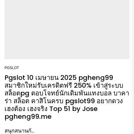
PGSLOT
Pgslot 10 เมษายน 2025 pgheng99
สมาชิกใหม่รับเครดิตฟรี 250% เข้าสู่ระบบ
สล็อตpg ตอบโจทย์นักเดิมพันแทงบอล บาคา
ร่า สล็อต คาสิโนครบ pgslot99 อยากดวง
เฮงต้อง เฮงจริง Top 51 by Jose
pgheng99.me
สนุกสนานกั...