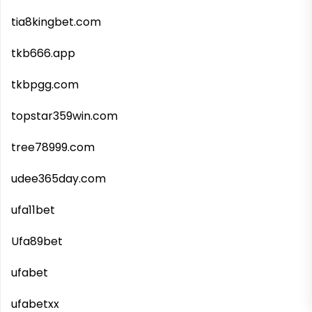
tia8kingbet.com
tkb666.app
tkbpgg.com
topstar359win.com
tree78999.com
udee365day.com
ufa11bet
Ufa89bet
ufabet
ufabetxx