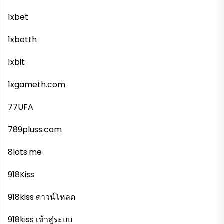
1xbet
1xbetth
1xbit
1xgameth.com
77UFA
789pluss.com
8lots.me
918Kiss
918kiss ดาวน์โหลด
918kiss เข้าสู่ระบบ