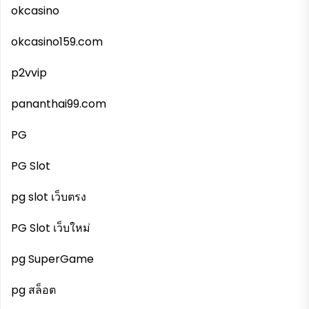
okcasino
okcasino159.com
p2vvip
pananthai99.com
PG
PG Slot
pg slot เว็บตรง
PG Slot เว็บใหม่
pg SuperGame
pg สล็อต