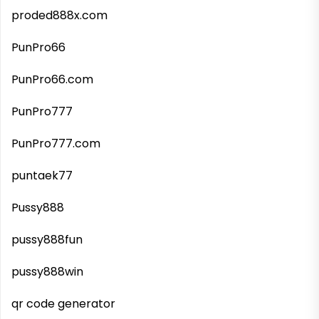
proded888x.com
PunPro66
PunPro66.com
PunPro777
PunPro777.com
puntaek77
Pussy888
pussy888fun
pussy888win
qr code generator