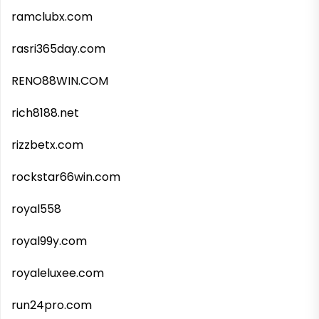
ramclubx.com
rasri365day.com
RENO88WIN.COM
rich8188.net
rizzbetx.com
rockstar66win.com
royal558
royal99y.com
royaleluxee.com
run24pro.com