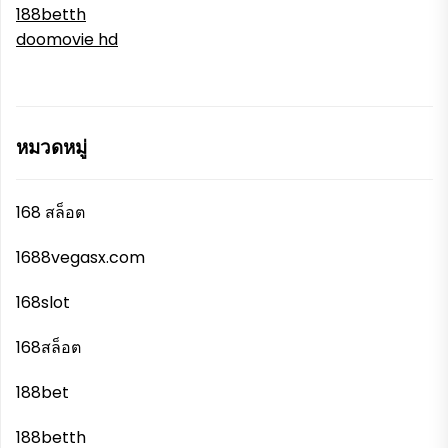
188betth
doomovie hd
หมวดหมู่
168 สล็อต
1688vegasx.com
168slot
168สล็อต
188bet
188betth