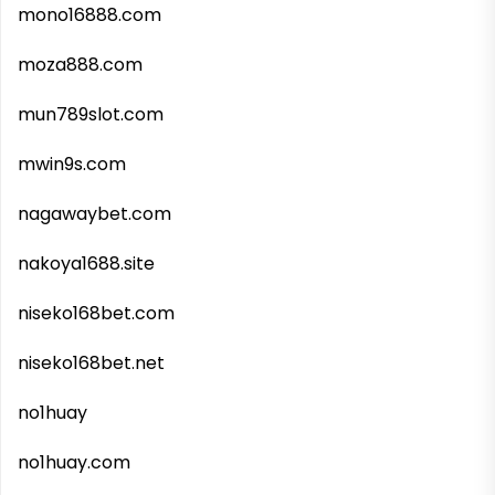
mono16888.com
moza888.com
mun789slot.com
mwin9s.com
nagawaybet.com
nakoya1688.site
niseko168bet.com
niseko168bet.net
no1huay
no1huay.com