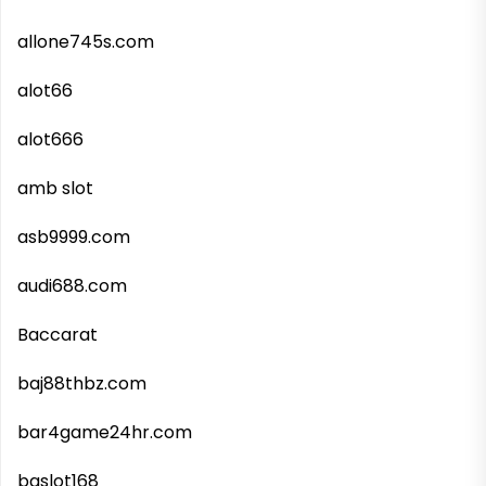
allone745s.com
alot66
alot666
amb slot
asb9999.com
audi688.com
Baccarat
baj88thbz.com
bar4game24hr.com
baslot168