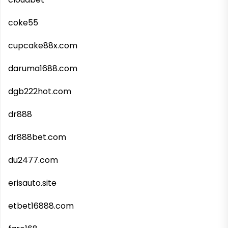
coke55
cupcake88x.com
daruma1688.com
dgb222hot.com
dr888
dr888bet.com
du2477.com
erisauto.site
etbet16888.com