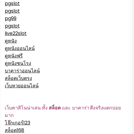
pgslot
pgslot
pg99
pgslot
live22slot
ดูหนัง
ดูหนังออนไลน์
ดูหนังฟรี
ดูหนังชนโรง
บาคาร่าออนไลน์
สล็อตเว็บตรง
เว็บหวยออนไลน์
เว็บคาสิโนน่าเล่น ทั้ง
สล็อต
และ
บาคาร่า
ตึงจริงแตกบ่อย
มาก
โจ๊กเกอร์123
สล็อต168