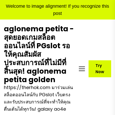
Skip
Welcome to image alignment! If you recognize this
to
post
the
content
aglonema petita -
สุดยอดเกมสล็อต
ออนไลน์ที่ PGslot รอ
ให้คุณสัมผัส
ประสบการณ์ที่ไม่มีที่
Try
สิ้นสุด! aglonema
Now
petita golden
https://therhok.com มาร่วมเล่น
สล็อตออนไลน์กับ PGslot เว็บตรง
และรับประสบการณ์ที่จะทำให้คุณ
ตื่นเต้นได้ทุกวัน! galaxy ao4e