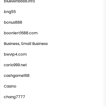
bluewin8888.info
bng55
bonus888
boonlert1688.com
Business, Small Business
bwvip4.com
carlo999.net
cashgame168
Casino
chang7777