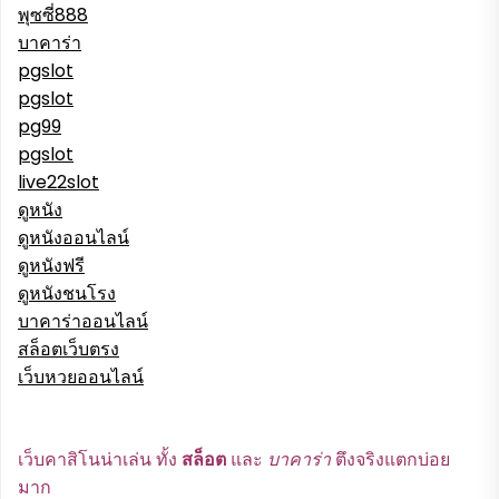
พุซซี่888
บาคาร่า
pgslot
pgslot
pg99
pgslot
live22slot
ดูหนัง
ดูหนังออนไลน์
ดูหนังฟรี
ดูหนังชนโรง
บาคาร่าออนไลน์
สล็อตเว็บตรง
เว็บหวยออนไลน์
เว็บคาสิโนน่าเล่น ทั้ง
สล็อต
และ
บาคาร่า
ตึงจริงแตกบ่อย
มาก