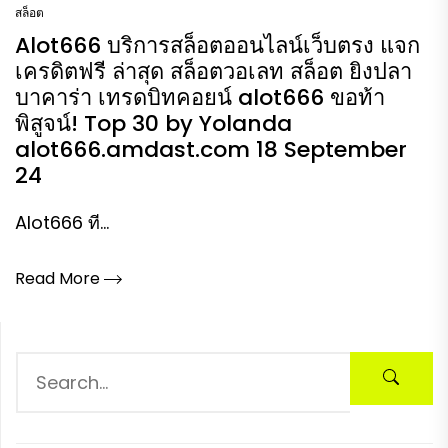
สล็อต
Alot666 บริการสล็อตออนไลน์เว็บตรง แจก
เครดิตฟรี ล่าสุด สล็อตวอเลท สล็อต ยิงปลา
บาคาร่า เทรดบิทคอยน์ alot666 ขอท้า
พิสูจน์! Top 30 by Yolanda
alot666.amdast.com 18 September
24
Alot666 ที...
Read More