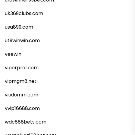
uk369clubs.com
usa899.com
ut9winwin.com
veewin
viperpro1.com
vipmgm8.net
visdomm.com
vvip16688.com
wdc888bets.com