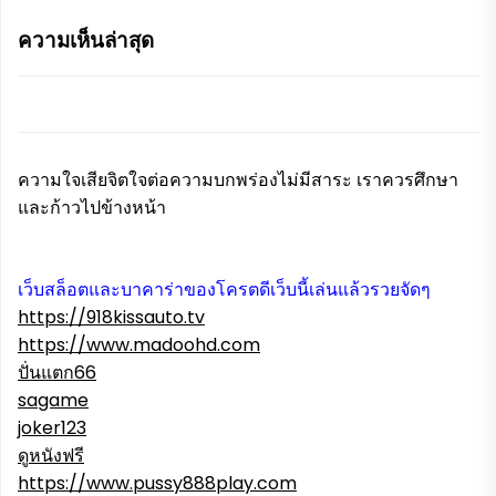
ความเห็นล่าสุด
ความใจเสียจิตใจต่อความบกพร่องไม่มีสาระ เราควรศึกษา
และก้าวไปข้างหน้า
เว็บสล็อตและบาคาร่าของโครตดีเว็บนี้เล่นแล้วรวยจัดๆ
https://918kissauto.tv
https://www.madoohd.com
ปั่นแตก66
sagame
joker123
ดูหนังฟรี
https://www.pussy888play.com