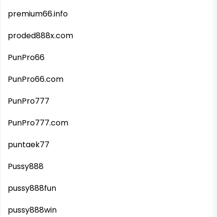
premium66.info
proded888x.com
PunPro66
PunPro66.com
PunPro777
PunPro777.com
puntaek77
Pussy888
pussy888fun
pussy888win