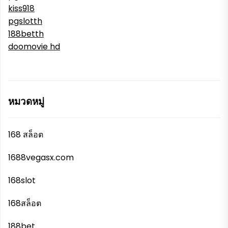
kiss918
pgslotth
188betth
doomovie hd
หมวดหมู่
168 สล็อต
1688vegasx.com
168slot
168สล็อต
188bet