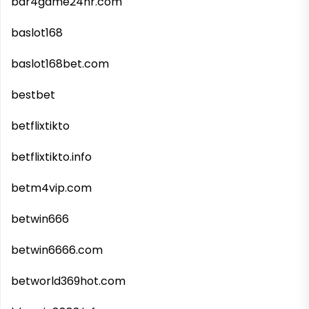
bar4game24hr.com
baslot168
baslot168bet.com
bestbet
betflixtikto
betflixtikto.info
betm4vip.com
betwin666
betwin6666.com
betworld369hot.com