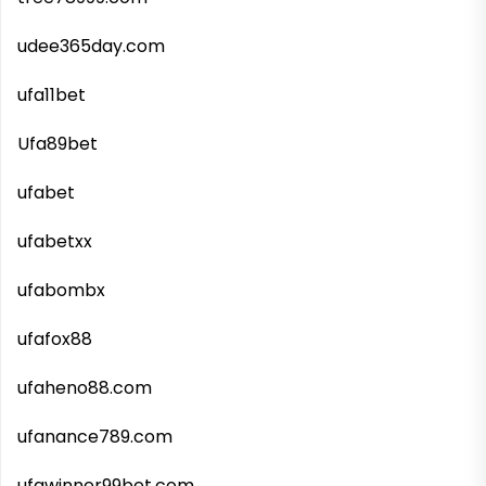
udee365day.com
ufa11bet
Ufa89bet
ufabet
ufabetxx
ufabombx
ufafox88
ufaheno88.com
ufanance789.com
ufawinner99bet.com