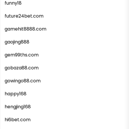
funny18
future24bet.com
gamehit8888.com
gaojing888
gem99ths.com
gobaza88.com
gowingo88.com
happy168
hengjing168
hi6bet.com