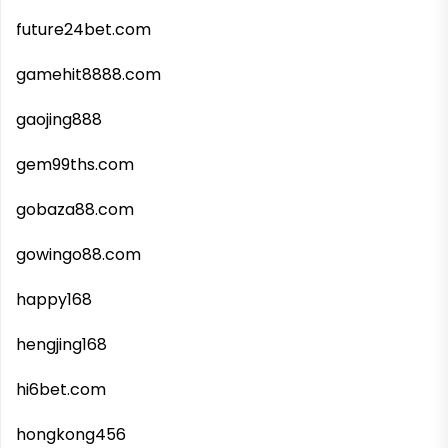
future24bet.com
gamehit8888.com
gaojing888
gem99ths.com
gobaza88.com
gowingo88.com
happy168
hengjing168
hi6bet.com
hongkong456