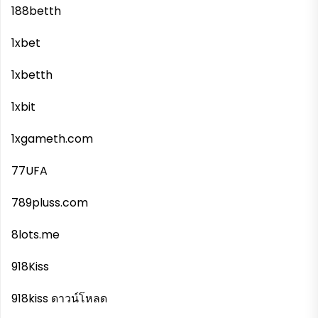
188betth
1xbet
1xbetth
1xbit
1xgameth.com
77UFA
789pluss.com
8lots.me
918Kiss
918kiss ดาวน์โหลด