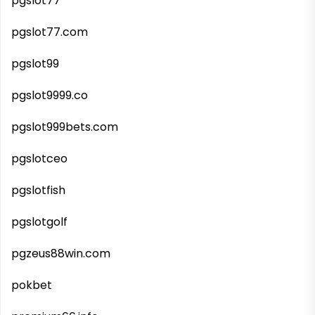
pgslot77
pgslot77.com
pgslot99
pgslot9999.co
pgslot999bets.com
pgslotceo
pgslotfish
pgslotgolf
pgzeus88win.com
pokbet