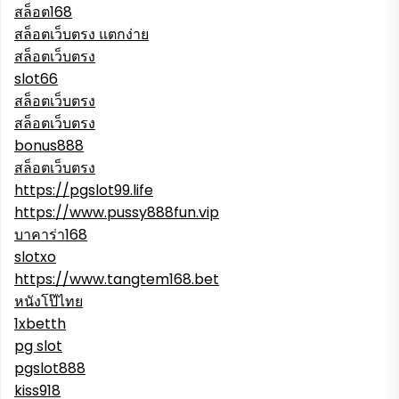
สล็อต168
สล็อตเว็บตรง แตกง่าย
สล็อตเว็บตรง
slot66
สล็อตเว็บตรง
สล็อตเว็บตรง
bonus888
สล็อตเว็บตรง
https://pgslot99.life
https://www.pussy888fun.vip
บาคาร่า168
slotxo
https://www.tangtem168.bet
หนังโป๊ไทย
1xbetth
pg slot
pgslot888
kiss918