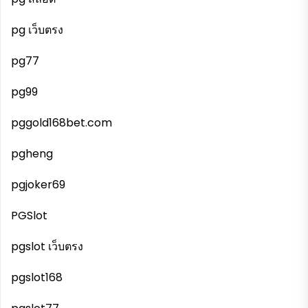
pg เว็บตรง
pg77
pg99
pggold168bet.com
pgheng
pgjoker69
PGSlot
pgslot เว็บตรง
pgslot168