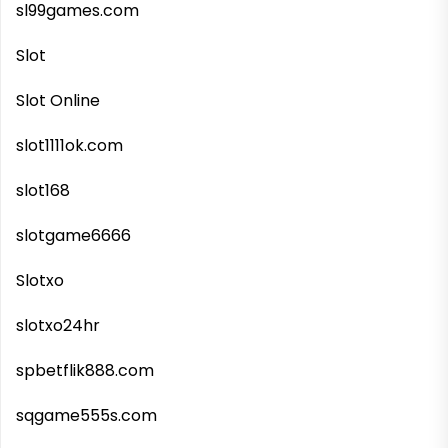
sl99games.com
Slot
Slot Online
slot1111ok.com
slot168
slotgame6666
Slotxo
slotxo24hr
spbetflik888.com
sqgame555s.com