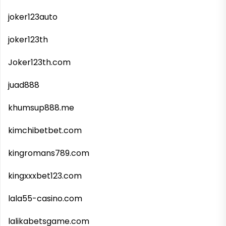
joker123auto
joker123th
Joker123th.com
juad888
khumsup888.me
kimchibetbet.com
kingromans789.com
kingxxxbet123.com
lala55-casino.com
lalikabetsgame.com