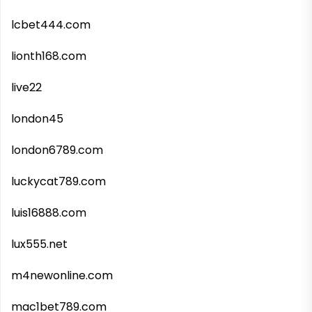
lcbet444.com
lionth168.com
live22
london45
london6789.com
luckycat789.com
luis16888.com
lux555.net
m4newonline.com
mac1bet789.com