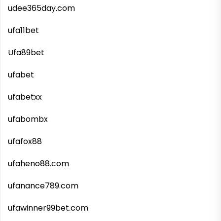
udee365day.com
ufa11bet
Ufa89bet
ufabet
ufabetxx
ufabombx
ufafox88
ufaheno88.com
ufanance789.com
ufawinner99bet.com