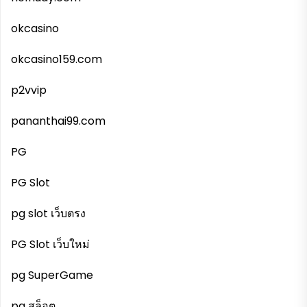
okcasino
okcasino159.com
p2vvip
pananthai99.com
PG
PG Slot
pg slot เว็บตรง
PG Slot เว็บใหม่
pg SuperGame
pg สล็อต