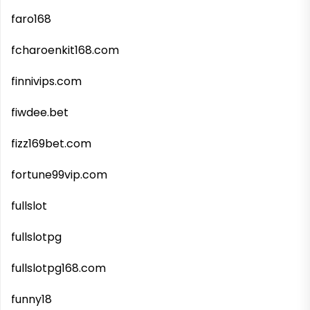
faro168
fcharoenkit168.com
finnivips.com
fiwdee.bet
fizz169bet.com
fortune99vip.com
fullslot
fullslotpg
fullslotpg168.com
funny18