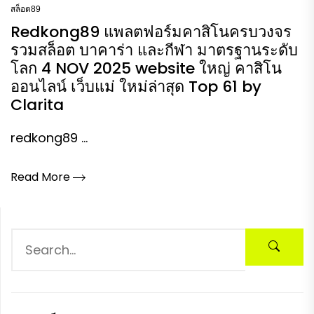
สล็อต89
Redkong89 แพลตฟอร์มคาสิโนครบวงจร
รวมสล็อต บาคาร่า และกีฬา มาตรฐานระดับ
โลก 4 NOV 2025 website ใหญ่ คาสิโน
ออนไลน์ เว็บแม่ ใหม่ล่าสุด Top 61 by
Clarita
redkong89 ...
Read More