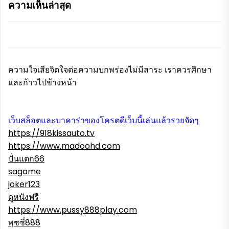
ความเห็นล่าสุด
ความใจเสียจิตใจต่อความบกพร่องไม่มีสาระ เราควรศึกษา
และก้าวไปข้างหน้า
เว็บสล็อตและบาคาร่าของโครตดีเว็บนี้เล่นแล้วรวยจัดๆ
https://918kissauto.tv
https://www.madoohd.com
ปั่นแตก66
sagame
joker123
ดูหนังฟรี
https://www.pussy888play.com
พุซซี่888