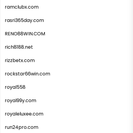
ramclubx.com
rasri365day.com
RENO88WIN.COM
rich8188.net
rizzbetx.com
rockstar66win.com
royal558
royal99y.com
royaleluxee.com
run24pro.com