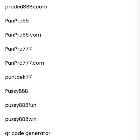
proded888x.com
PunPro66
PunPro66.com
PunPro777
PunPro777.com
puntaek77
Pussy888
pussy888fun
pussy888win
qr code generator