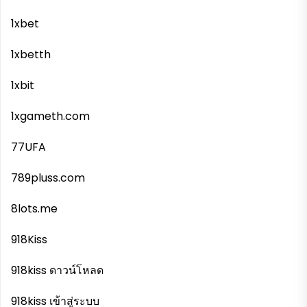
1xbet
1xbetth
1xbit
1xgameth.com
77UFA
789pluss.com
8lots.me
918Kiss
918kiss ดาวน์โหลด
918kiss เข้าสู่ระบบ