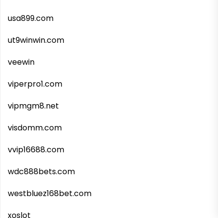
usa899.com
ut9winwin.com
veewin
viperpro1.com
vipmgm8.net
visdomm.com
vvip16688.com
wdc888bets.com
westbluez168bet.com
xoslot