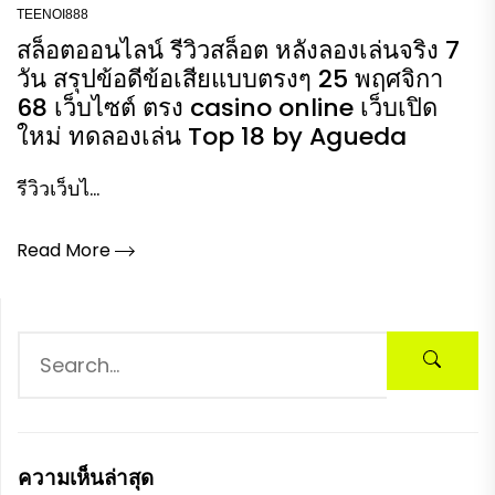
TEENOI888
สล็อตออนไลน์ รีวิวสล็อต หลังลองเล่นจริง 7
วัน สรุปข้อดีข้อเสียแบบตรงๆ 25 พฤศจิกา
68 เว็บไซต์ ตรง casino online เว็บเปิด
ใหม่ ทดลองเล่น Top 18 by Agueda
รีวิวเว็บไ...
Read More
ความเห็นล่าสุด