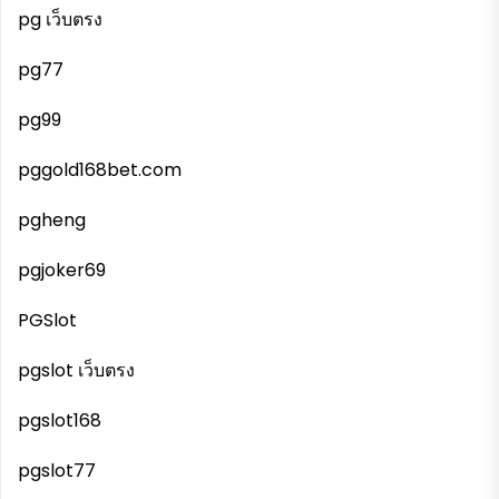
pg เว็บตรง
pg77
pg99
pggold168bet.com
pgheng
pgjoker69
PGSlot
pgslot เว็บตรง
pgslot168
pgslot77