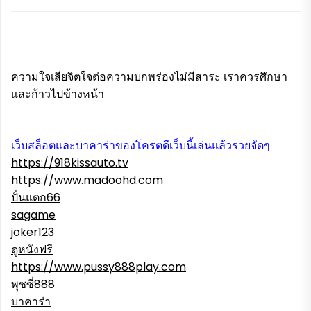
ความใจเสียจิตใจต่อความบกพร่องไม่มีสาระ เราควรศึกษา
และก้าวไปข้างหน้า
เว็บสล็อตและบาคาร่าของโครตดีเว็บนี้เล่นแล้วรวยจัดๆ
https://918kissauto.tv
https://www.madoohd.com
ปั่นแตก66
sagame
joker123
ดูหนังฟรี
https://www.pussy888play.com
พุซซี่888
บาคาร่า