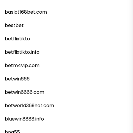
baslot168bet.com
bestbet
betflixtikto
betflixtikto.info
betm4vip.com
betwin666
betwin6666.com
betworld369hot.com
bluewin8888.info
bng55