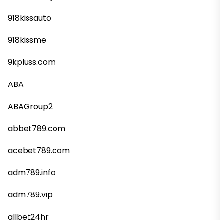
918kissauto
918kissme
9kpluss.com
ABA
ABAGroup2
abbet789.com
acebet789.com
adm789.info
adm789.vip
allbet24hr