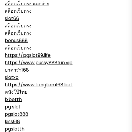
สล็อตเว็บตรง แตกง่าย
สล็อตเว็บตรง
slot66
สล็อตเว็บตรง
สล็อตเว็บตรง
bonus888
สล็อตเว็บตรง
https://pgslot99.life
https://www.pussy888fun.vip
บาคาร่า168
slotxo
https://www.tangtem168.bet
หนังโป๊ไทย
1xbetth
pg slot
pgslot888
kiss918
pgslotth