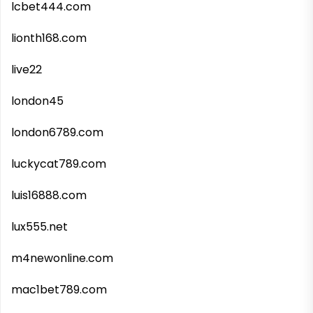
lcbet444.com
lionth168.com
live22
london45
london6789.com
luckycat789.com
luis16888.com
lux555.net
m4newonline.com
mac1bet789.com