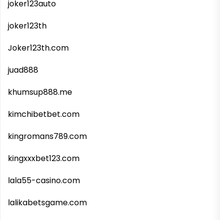
joker123auto
joker123th
Joker123th.com
juad888
khumsup888.me
kimchibetbet.com
kingromans789.com
kingxxxbet123.com
lala55-casino.com
lalikabetsgame.com