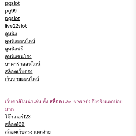
pgslot
pg99
pgslot
live22slot
ดูหนัง
ดูหนังออนไลน์
ดูหนังฟรี
ดูหนังชนโรง
บาคาร่าออนไลน์
สล็อตเว็บตรง
เว็บหวยออนไลน์
เว็บคาสิโนน่าเล่น ทั้ง
สล็อต
และ
บาคาร่า
ตึงจริงแตกบ่อย
มาก
โจ๊กเกอร์123
สล็อต168
สล็อตเว็บตรง แตกง่าย