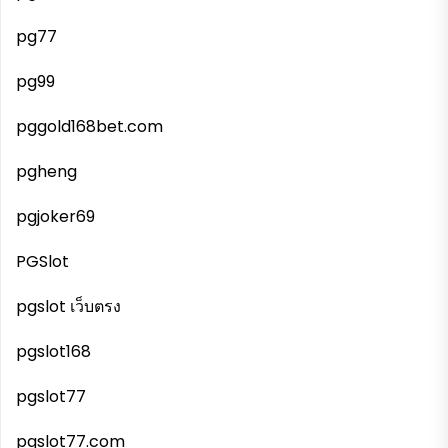
pg77
pg99
pggold168bet.com
pgheng
pgjoker69
PGSlot
pgslot เว็บตรง
pgslot168
pgslot77
pgslot77.com