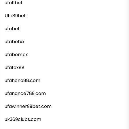
ufa11bet
Ufa89bet
ufabet
ufabetxx
ufabombx
ufafox88
ufaheno88.com
ufanance789.com
ufawinner99bet.com
uk369clubs.com