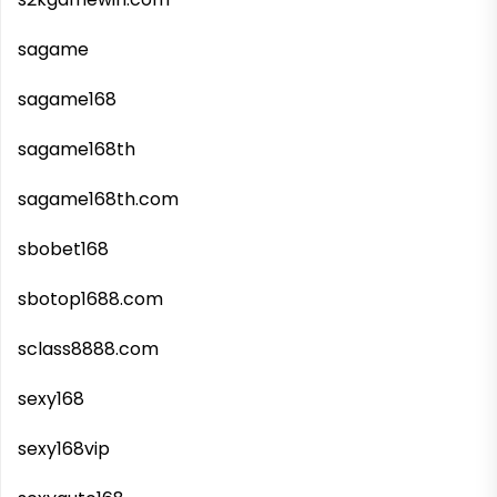
sagame
sagame168
sagame168th
sagame168th.com
sbobet168
sbotop1688.com
sclass8888.com
sexy168
sexy168vip