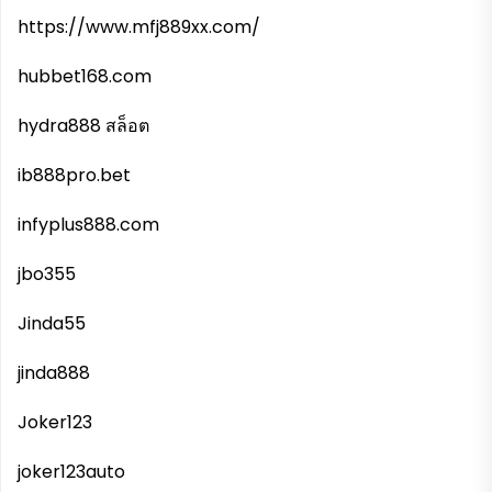
https://www.mfj889xx.com/
hubbet168.com
hydra888 สล็อต
ib888pro.bet
infyplus888.com
jbo355
Jinda55
jinda888
Joker123
joker123auto