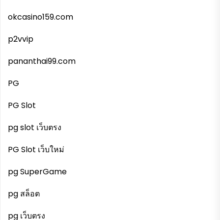
okcasino159.com
p2vvip
pananthai99.com
PG
PG Slot
pg slot เว็บตรง
PG Slot เว็บใหม่
pg SuperGame
pg สล็อต
pg เว็บตรง