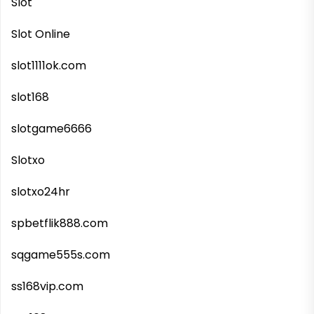
Slot
Slot Online
slot1111ok.com
slot168
slotgame6666
Slotxo
slotxo24hr
spbetflik888.com
sqgame555s.com
ss168vip.com