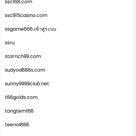
ssc168.com
ssc915casino.com
ssgame666 เข้าสู่ระบบ
ssru
starrich99.com
sudyod888s.com
sunny9999club.net
t88golds.com
tangtem168
teenoi888