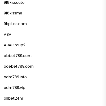
918kissauto
918kissme
9kpluss.com
ABA
ABAGroup2
abbet789.com
acebet789.com
adm789.info
adm789.vip
allbet24hr