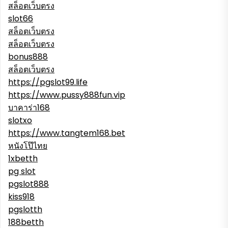
สล็อตเว็บตรง
slot66
สล็อตเว็บตรง
สล็อตเว็บตรง
bonus888
สล็อตเว็บตรง
https://pgslot99.life
https://www.pussy888fun.vip
บาคาร่า168
slotxo
https://www.tangtem168.bet
หนังโป๊ไทย
1xbetth
pg slot
pgslot888
kiss918
pgslotth
188betth