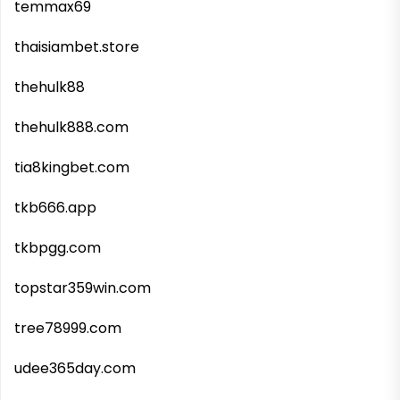
temmax69
thaisiambet.store
thehulk88
thehulk888.com
tia8kingbet.com
tkb666.app
tkbpgg.com
topstar359win.com
tree78999.com
udee365day.com