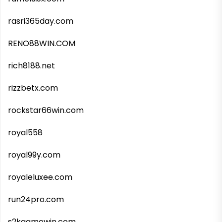
rasri365day.com
RENO88WIN.COM
rich8188.net
rizzbetx.com
rockstar66win.com
royal558
royal99y.com
royaleluxee.com
run24pro.com
s2kgamewin.com